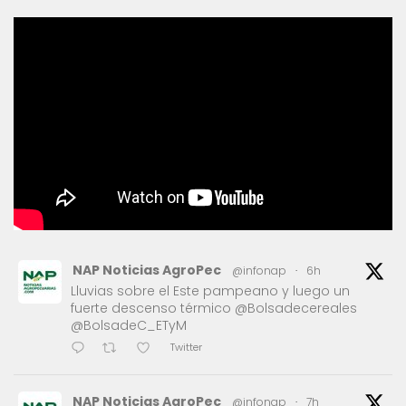
NAP Noticias AgroPec
@infonap
·
6h
Lluvias sobre el Este pampeano y luego un
fuerte descenso térmico @Bolsadecereales
@BolsadeC_ETyM
Twitter
NAP Noticias AgroPec
@infonap
·
7h