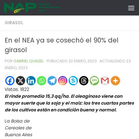
Skip to content
GIRASOL
En el NEA ya se cosechó el 90% del
girasol
POR
GABRIEL QUAIZEL
· PUBLICADO
22 ENERO, 2023
· ACTUALIZADO
23
ENERO, 2023
Vistas:
1822
El rinde promedia 15,3 qq/ha. El oleaginoso viene con
mayor suerte que la soja y el maíz: las tres cuartas partes
de los cultivos están en condición buena y normal.
La
Bolsa de
Cereales de
Buenos Aires