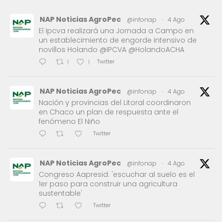
NAP Noticias AgroPec
@infonap
·
4 Ago
El Ipcva realizará una Jornada a Campo en
un establecimiento de engorde intensivo de
novillos Holando @IPCVA @HolandoACHA
Twitter
1
1
NAP Noticias AgroPec
@infonap
·
4 Ago
Nación y provincias del Litoral coordinaron
en Chaco un plan de respuesta ante el
fenómeno El Niño
Twitter
NAP Noticias AgroPec
@infonap
·
4 Ago
Congreso Aapresid: 'escuchar al suelo es el
1er paso para construir una agricultura
sustentable'
Twitter