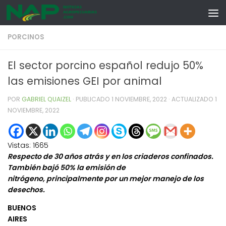
Skip to content
PORCINOS
El sector porcino español redujo 50%
las emisiones GEI por animal
POR
GABRIEL QUAIZEL
· PUBLICADO
1 NOVIEMBRE, 2022
· ACTUALIZADO
1
NOVIEMBRE, 2022
Vistas:
1665
Respecto de 30 años atrás y en los criaderos confinados.
También bajó 50% la emisión de
nitrógeno,
principalmente por un mejor manejo de los
desechos.
BUENOS
AIRES