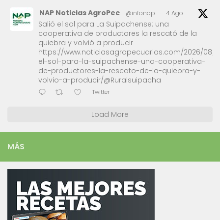
NAP Noticias AgroPec
@infonap
·
4 Ago
Salió el sol para La Suipachense: una
cooperativa de productores la rescató de la
quiebra y volvió a producir
https://www.noticiasagropecuarias.com/2026/08/0
el-sol-para-la-suipachense-una-cooperativa-
de-productores-la-rescato-de-la-quiebra-y-
volvio-a-producir/@Ruralsuipacha
Twitter
Load More
MÁS