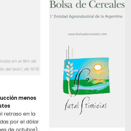
razia en el film de
e del león’, de 1978.
oducción menos
stos
l retraso en la
adas por el dólar
mes de octubre).