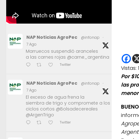
NAP Noticias AgroPec
@infonap
·
7 Ago
Marruecos suspendió aranceles
a las carnes rojas @carne_argentina
Twitter
Vistas:
Por $1
NAP Noticias AgroPec
@infonap
·
las pro
7 Ago
menor 
El exceso de agua frena la
siembra de trigo y compromete a los
BUENO
ciclos cortos @Bolsadecereales
inform
@ArgenTrigo
Agrope
Twitter
Argent