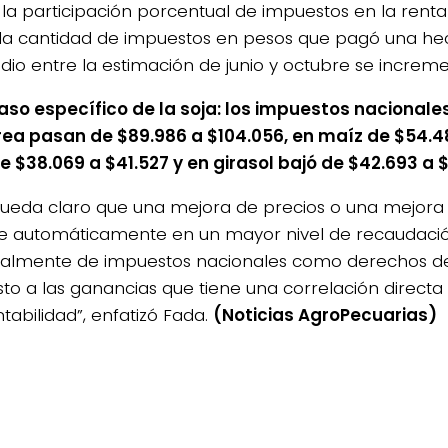
n la participación porcentual de impuestos en la rent
la cantidad de impuestos en pesos que pagó una he
io entre la estimación de junio y octubre se increme
caso específico de la soja: los impuestos nacional
ea pasan de $89.986 a $104.056, en maíz de $54.48
de $38.069 a $41.527 y en girasol bajó de $42.693 a 
queda claro que una mejora de precios o una mejora e
e automáticamente en un mayor nivel de recaudación
palmente de impuestos nacionales como derechos de
to a las ganancias que tiene una correlación directa 
ntabilidad”, enfatizó Fada.
(Noticias AgroPecuarias)