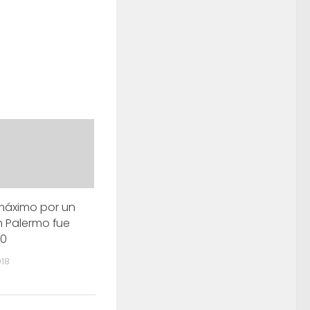
 máximo por un
en Palermo fue
00
018