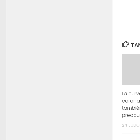
TAM
La cur
coronav
tambié
preocu
24 JULIO