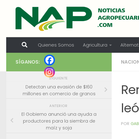
Skip to content
Quienes Somos
Agricultura
Alternat
SÍGANOS:
NACIO
SIGUIENTE
Ren
Detectan una evasión de $160
millones en comercio de granos
leó
ANTERIOR
El Gobierno anunció una ayuda a
productores para la siembra de
POR
GAB
maíz y soja