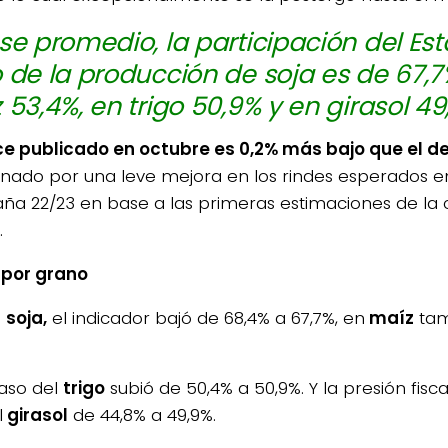
se promedio, la participación del Est
 de la producción de soja es de 67,7
 53,4%, en trigo 50,9% y en girasol 49
ice publicado en octubre es 0,2% más bajo que el de 
onado por una leve mejora en los rindes esperados en
a 22/23 en base a las primeras estimaciones de l
.
 por grano
a
soja,
el indicador bajó de 68,4% a 67,7%, en
maíz
tam
caso del
trigo
subió de 50,4% a 50,9%. Y la presión fisc
l
girasol
de 44,8% a 49,9%.