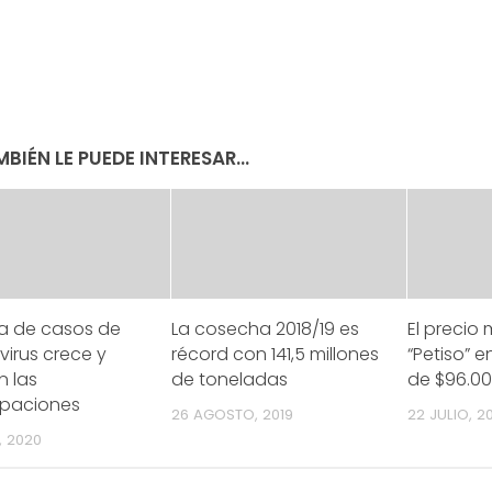
BIÉN LE PUEDE INTERESAR...
va de casos de
La cosecha 2018/19 es
El precio
irus crece y
récord con 141,5 millones
“Petiso” 
n las
de toneladas
de $96.0
paciones
26 AGOSTO, 2019
22 JULIO, 2
, 2020