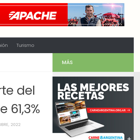
nión
Turismo
MÁS
te del
de 61,3%
BRE, 2022