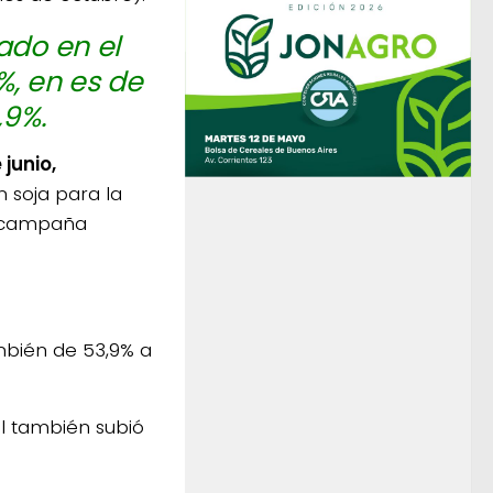
ado en el
%, en es de
,9%.
junio,
 soja para la
a campaña
bién de 53,9% a
al también subió