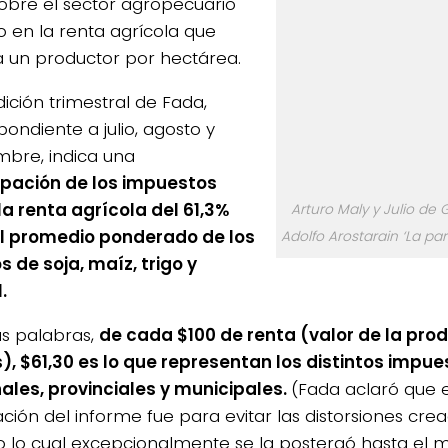
 sobre el sector agropecuario
 en la renta agrícola que
 un productor por hectárea.
ición trimestral de Fada,
ondiente a julio, agosto y
mbre, indica una
ipación de los impuestos
la renta agrícola del 61,3%
Arturo Maly y Julio de G
l promedio ponderado de los
Adolfo Arostarain ‘La part
s de soja, maíz, trigo y
.
as palabras,
de cada $100 de renta (valor de la pr
), $61,30 es lo que representan los distintos impue
ales, provinciales y municipales.
(Fada aclaró que e
ación del informe fue para evitar las distorsiones cre
po lo cual excepcionalmente se la postergó hasta el 