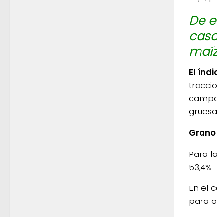
De e
caso
maíz
El índ
tracci
campañ
gruesa
Grano
Para l
53,4%
En el 
para e