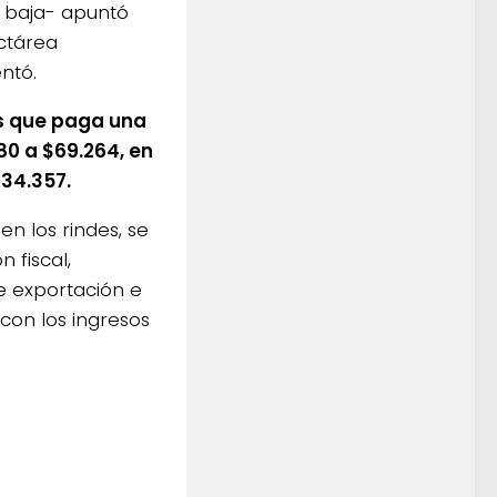
a baja- apuntó
ctárea
ntó.
es que paga una
0 a $69.264, en
$34.357.
n los rindes, se
 fiscal,
 exportación e
con los ingresos