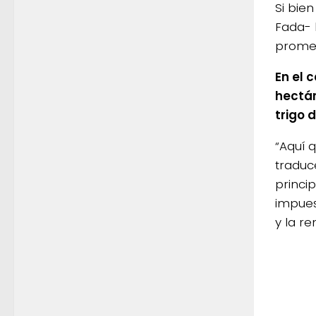
Si bie
Fada- 
promed
En el 
hectár
trigo 
“Aquí 
traduc
princi
impues
y la re