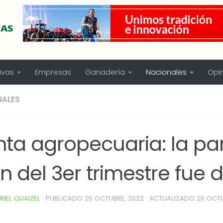
ivas
Empresas
Ganadería
Nacionales
Opi
NALES
ta agropecuaria: la par
n del 3er trimestre fue 
RIEL QUAIZEL
· PUBLICADO
25 OCTUBRE, 2022
· ACTUALIZADO
26 OCTU