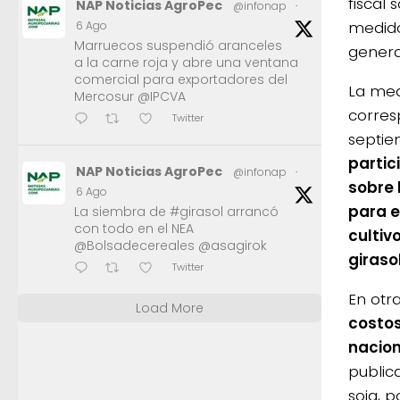
fiscal
NAP Noticias AgroPec
@infonap
·
medido
6 Ago
Marruecos suspendió aranceles
genera
a la carne roja y abre una ventana
comercial para exportadores del
La med
Mercosur @IPCVA
corresp
Twitter
septie
partic
NAP Noticias AgroPec
@infonap
·
sobre 
6 Ago
para e
La siembra de #girasol arrancó
con todo en el NEA
cultivo
@Bolsadecereales @asagirok
girasol
Twitter
En otr
Load More
costos
nacion
public
soja, 