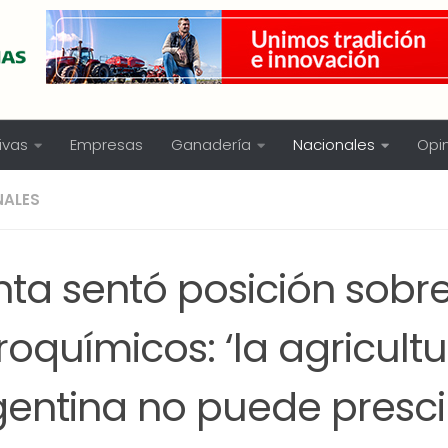
ivas
Empresas
Ganadería
Nacionales
Opi
NALES
Inta sentó posición sobr
oquímicos: ‘la agricult
gentina no puede presci