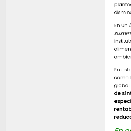
plante
disminu
En un
susten
Institu
alimen
ambien
En este
como l
global.
de sín
especi
rentab
reducc
En e