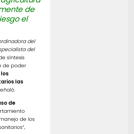
amente de
iesgo el
rdinadora del
specialista del
e síntesis
in de poder
 los
arios las
eñaló.
uso de
ortamiento
 manejo de los
anitarios”,