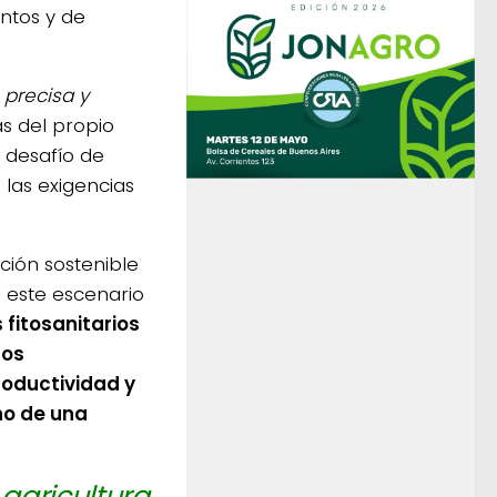
ntos y de
 precisa y
as del propio
l desafío de
las exigencias
ación sostenible
a este escenario
 fitosanitarios
los
roductividad y
no de una
 agricultura