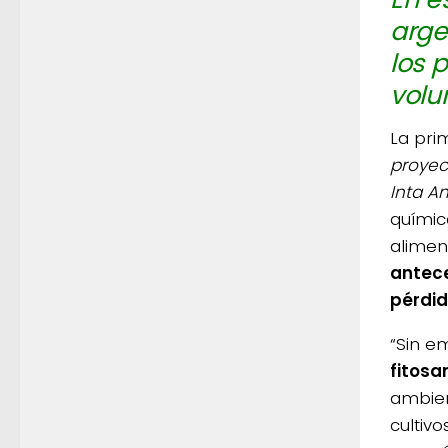
arge
los 
volu
La pri
proyect
Inta A
químic
alimen
antece
pérdid
“Sin e
fitosa
ambien
cultivo