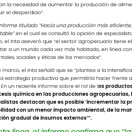
an la necesidad de aumentar la producción de alime
ir el desperdicio”.
informe titulado “Hacia una producción más eficiente,
table”
en el cual se consultó la opición de especialist
to, el Inta aseveró que “el sector agropecuario tiene e
tar a un mundo cada vez más habitado, en línea con 
tales, sociales y éticas de los mercados”.
 marco, el Inta señaló que se “plantea a la intensific
a estrategia productiva que permitiría hacer frente 
 En un reciente informe sobre el rol de l
os productos
tesis química en las producciones agropecuarias, 
alistas destacan que es posible ‘incrementar la p
ilidad con un menor impacto ambiental, de la ma
ión gradual de insumos externos’”.
sta línea, el informe confirma que “la