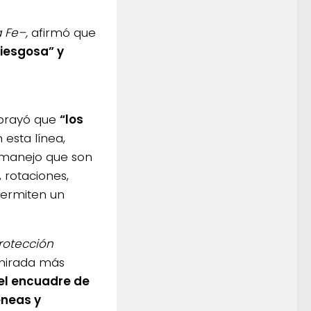
 Fe–,
afirmó que
iesgosa” y
rayó que
“los
 esta línea,
e manejo que son
 rotaciones,
permiten un
rotección
mirada más
del encuadre de
éneas y