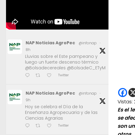
NAP Noticias AgroPec
@infonap
·
8h
Lluvias sobre el Este pampeano y
luego un fuerte descenso térmico
@Bolsadecereales @BolsadeC_ETyM
Twitter
NAP Noticias AgroPec
@infonap
·
9h
Vistas:
Hoy se celebra el Día de la
Es el 1
Enseñanza Agropecuaria y de las
se afe
Ciencias Agrarias
son un
Twitter
otros.