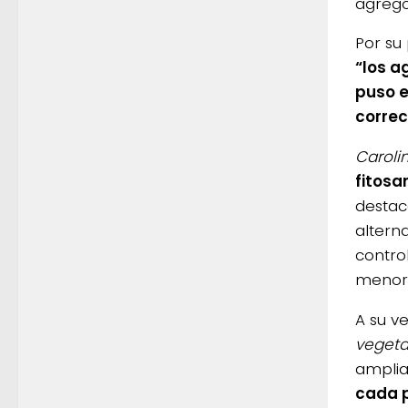
agregó
Por su 
“los a
puso e
corre
Carolin
fitosa
destac
altern
contro
menor 
A su v
vegeta
amplia
cada p