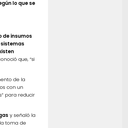
egún lo que se
o de insumos
s sistemas
xisten
noció que, “si
mento de la
jos con un
” para reducir
agas
y señaló la
 la toma de