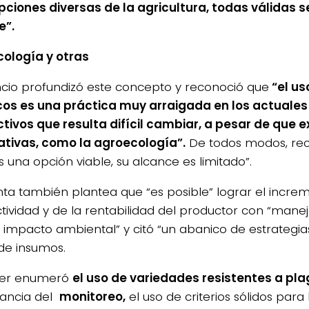
ciones diversas de la agricultura, todas válidas s
e”.
ología y otras
cio profundizó este concepto y reconoció que
“el us
os es una práctica muy arraigada en los actuale
tivos que resulta difícil cambiar, a pesar de que e
ativas, como la agroecología”.
De todos modos, reco
s una opción viable, su alcance es limitado”.
 Inta también plantea que “es posible” lograr el incre
tividad y de la rentabilidad del productor con “mane
impacto ambiental” y citó “un abanico de estrategias
 de insumos.
er enumeró
el uso de variedades resistentes a pl
ancia del
monitoreo,
el uso de criterios sólidos para