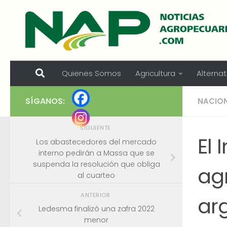
Skip to content
Quienes Somos
Agricultura
Alternat
SÍGANOS:
NACIO
SIGUIENTE
El 
Los abastecedores del mercado
interno pedirán a Massa que se
suspenda la resolución que obliga
agr
al cuarteo
ANTERIOR
ar
Ledesma finalizó una zafra 2022
menor