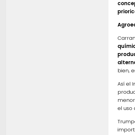
concep
prioric
Agroec
Carran
químic
produc
altern
bien, e
Así el
produc
menor 
el uso
Trump
import