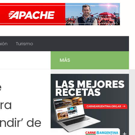
nión
Turismo
MÁS
e
ura
ndir’ de