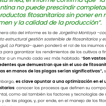
ntina no puede prescindir complet
productos fitosanitarios sin poner en r
men y la calidad de la producción”.
mera cita del informe es la de
Jorgelina Montoya –coo
o estructural gestión sostenible de fitosanitarios y e
nguil, La Pampa–
quien ponderó el rol de los insumos d
a para garantizar los rendimientos de los cultivos a f
tar a un mundo cada vez más habitado. “
Son vastos
dentes que demuestran que sin el uso de fitosanit
as en manos de las plagas serían significativas”,
s
mbargo,
es clave apuntar a una optimización en el 
nitarios
: conocer los procesos que definen su comp
tal, como así también los factores y tecnologías de
s y de las plagas, y, por ende, en el manejo de los fitos