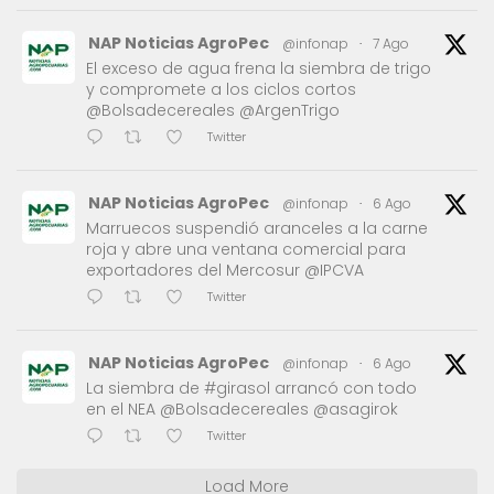
NAP Noticias AgroPec
@infonap
·
7 Ago
El exceso de agua frena la siembra de trigo
y compromete a los ciclos cortos
@Bolsadecereales @ArgenTrigo
Twitter
NAP Noticias AgroPec
@infonap
·
6 Ago
Marruecos suspendió aranceles a la carne
roja y abre una ventana comercial para
exportadores del Mercosur @IPCVA
Twitter
NAP Noticias AgroPec
@infonap
·
6 Ago
La siembra de #girasol arrancó con todo
en el NEA @Bolsadecereales @asagirok
Twitter
Load More