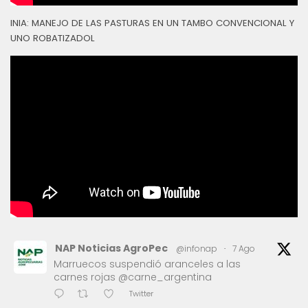
INIA: MANEJO DE LAS PASTURAS EN UN TAMBO CONVENCIONAL Y
UNO ROBATIZADOL
NAP Noticias AgroPec
@infonap
·
7 Ago
Marruecos suspendió aranceles a las
carnes rojas @carne_argentina
Twitter