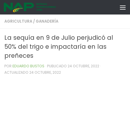
Skip to content
AGRICULTURA
/
GANADERÍA
La sequía en 9 de Julio perjudicó al
50% del trigo e impactaría en las
preñeces
POR
EDUARDO BUSTOS
· PUBLICADO
24 OCTUBRE, 2022
·
ACTUALIZADO
24 OCTUBRE, 2022