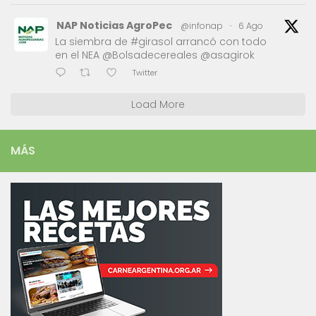
NAP Noticias AgroPec
@infonap
·
6 Ago
La siembra de #girasol arrancó con todo
en el NEA @Bolsadecereales @asagirok
Twitter
Load More
MÁS