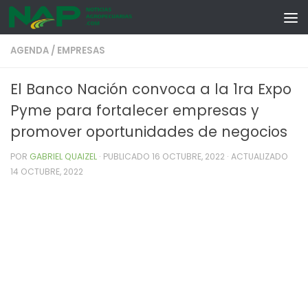
Skip to content
AGENDA
/
EMPRESAS
El Banco Nación convoca a la 1ra Expo
Pyme para fortalecer empresas y
promover oportunidades de negocios
POR
GABRIEL QUAIZEL
· PUBLICADO
16 OCTUBRE, 2022
· ACTUALIZADO
14 OCTUBRE, 2022