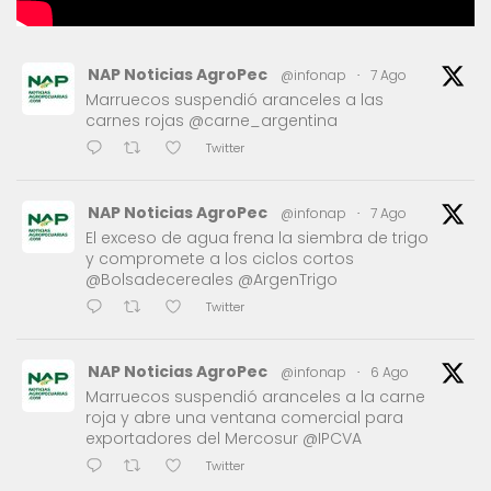
NAP Noticias AgroPec
@infonap
·
7 Ago
Marruecos suspendió aranceles a las
carnes rojas @carne_argentina
Twitter
NAP Noticias AgroPec
@infonap
·
7 Ago
El exceso de agua frena la siembra de trigo
y compromete a los ciclos cortos
@Bolsadecereales @ArgenTrigo
Twitter
NAP Noticias AgroPec
@infonap
·
6 Ago
Marruecos suspendió aranceles a la carne
roja y abre una ventana comercial para
exportadores del Mercosur @IPCVA
Twitter