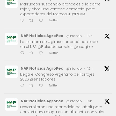
Marruecos suspendió aranceles a la carne
roja y abre una ventana comercial para
exportadores del Mercosur @IPCVA
Twitter
NAP Noticias AgroPec
@infonap
·
12h
La siembra de #girasol arrancó con todo
en el NEA @Bolsadecereales @asagirok
Twitter
NAP Noticias AgroPec
@infonap
·
12h
Llega el Congreso Argentino de Forrajes
2026 @ensiladores
Twitter
NAP Noticias AgroPec
@infonap
·
13h
Desarrollaron una mortadela de jabalí para
convertir una plaga en un alimento con valor