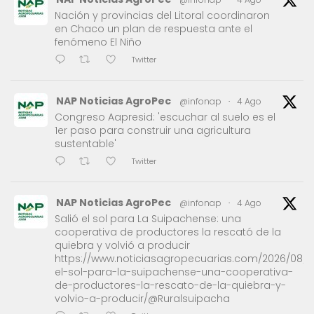
Nación y provincias del Litoral coordinaron
en Chaco un plan de respuesta ante el
fenómeno El Niño
Twitter
NAP Noticias AgroPec
@infonap
·
4 Ago
Congreso Aapresid: 'escuchar al suelo es el
1er paso para construir una agricultura
sustentable'
Twitter
NAP Noticias AgroPec
@infonap
·
4 Ago
Salió el sol para La Suipachense: una
cooperativa de productores la rescató de la
quiebra y volvió a producir
https://www.noticiasagropecuarias.com/2026/08/0
el-sol-para-la-suipachense-una-cooperativa-
de-productores-la-rescato-de-la-quiebra-y-
volvio-a-producir/@Ruralsuipacha