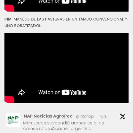
INIA: MANEJO DE LAS PASTURAS EN UN TAMBO CONVENCIONAL Y
UNO ROBATIZADOL
NAP Noticias AgroPec
@infonap
·
18h
Marruecos suspendió aranceles a las
carnes rojas @carne_argentina