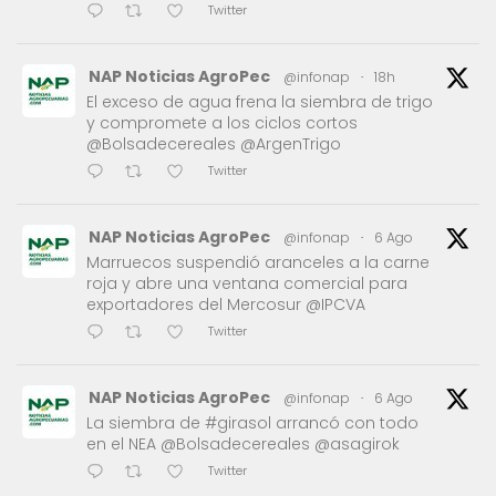
Twitter
NAP Noticias AgroPec
@infonap
·
18h
El exceso de agua frena la siembra de trigo
y compromete a los ciclos cortos
@Bolsadecereales @ArgenTrigo
Twitter
NAP Noticias AgroPec
@infonap
·
6 Ago
Marruecos suspendió aranceles a la carne
roja y abre una ventana comercial para
exportadores del Mercosur @IPCVA
Twitter
NAP Noticias AgroPec
@infonap
·
6 Ago
La siembra de #girasol arrancó con todo
en el NEA @Bolsadecereales @asagirok
Twitter