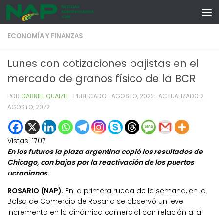
Skip to content
ECONOMÍA Y FINANZAS
Lunes con cotizaciones bajistas en el
mercado de granos físico de la BCR
POR
GABRIEL QUAIZEL
· PUBLICADO
1 AGOSTO, 2022
· ACTUALIZADO
2
AGOSTO, 2022
Vistas:
1707
En los futuros la plaza argentina copió los resultados de
Chicago, con bajas por la reactivación de los puertos
ucranianos.
ROSARIO (NAP).
En la primera rueda de la semana, en la
Bolsa de Comercio de Rosario se observó un leve
incremento en la dinámica comercial con relación a la