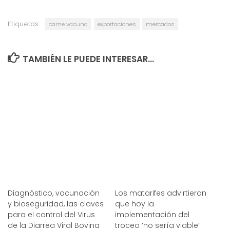
Etiquetas:
carne vacuna
exportaciones
mercados
TAMBIÉN LE PUEDE INTERESAR...
Diagnóstico, vacunación
Los matarifes advirtieron
y bioseguridad, las claves
que hoy la
para el control del Virus
implementación del
de la Diarrea Viral Bovina
troceo ‘no sería viable’