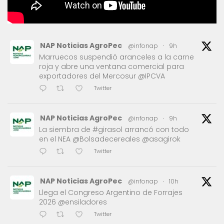
NAP Noticias AgroPec
@infonap
·
9h
Marruecos suspendió aranceles a la carne
roja y abre una ventana comercial para
exportadores del Mercosur @IPCVA
Twitter
NAP Noticias AgroPec
@infonap
·
9h
La siembra de #girasol arrancó con todo
en el NEA @Bolsadecereales @asagirok
Twitter
NAP Noticias AgroPec
@infonap
·
10h
Llega el Congreso Argentino de Forrajes
2026 @ensiladores
Twitter