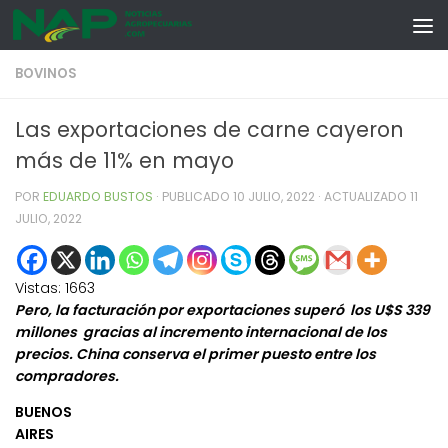
Skip to content
BOVINOS
Las exportaciones de carne cayeron
más de 11% en mayo
POR
EDUARDO BUSTOS
· PUBLICADO
10 JULIO, 2022
· ACTUALIZADO
11
JULIO, 2022
Vistas:
1663
Pero, la facturación por exportaciones superó los U$S 339
millones gracias al incremento internacional de los
precios. China conserva el primer puesto entre los
compradores.
BUENOS
AIRES