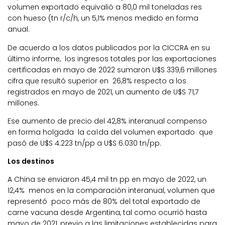
volumen exportado equivalió a 80,0 mil toneladas res
con hueso (tn r/c/h, un 5,1% menos medido en forma
anual.
De acuerdo a los datos publicados por la CICCRA en su
último informe, los ingresos totales por las exportaciones
certificadas en mayo de 2022 sumaron U$S 339,6 millones
cifra que resultó superior en 26,8% respecto a los
registrados en mayo de 2021, un aumento de U$S 71,7
millones.
Ese aumento de precio del 42,8% interanual compenso
en forma holgada la caída del volumen exportado que
pasó de U$S 4.223 tn/pp a U$S 6.030 tn/pp.
Los destinos
A China se enviaron 45,4 mil tn pp en mayo de 2022, un
12,4% menos en la comparación interanual, volumen que
representó poco más de 80% del total exportado de
carne vacuna desde Argentina, tal como ocurrió hasta
mayo de 2021, previo a las limitaciones establecidas para