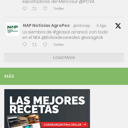
exportadores del Mercosur @IPCVA
Twitter
NAP Noticias AgroPec
@infonap
·
6 Ago
La siembra de #girasol arrancó con todo
en el NEA @Bolsadecereales @asagirok
Twitter
Load More
MÁS