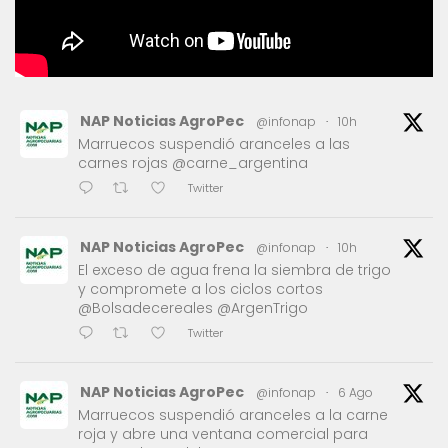
NAP Noticias AgroPec
@infonap
·
10h
Marruecos suspendió aranceles a las
carnes rojas @carne_argentina
Twitter
NAP Noticias AgroPec
@infonap
·
10h
El exceso de agua frena la siembra de trigo
y compromete a los ciclos cortos
@Bolsadecereales @ArgenTrigo
Twitter
NAP Noticias AgroPec
@infonap
·
6 Ago
Marruecos suspendió aranceles a la carne
roja y abre una ventana comercial para