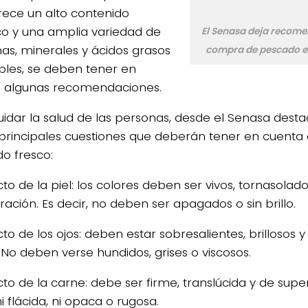
rece un alto contenido
co y una amplia variedad de
El Senasa deja recome
nas, minerales y ácidos grasos
compra de pescado 
bles, se deben tener en
 algunas recomendaciones.
uidar la salud de las personas, desde el Senasa des
 principales cuestiones que deberán tener en cuenta 
o fresco:
to de la piel: los colores deben ser vivos, tornasolado
ación. Es decir, no deben ser apagados o sin brillo.
to de los ojos: deben estar sobresalientes, brillosos y
 No deben verse hundidos, grises o viscosos.
to de la carne: debe ser firme, translúcida y de superfi
ni flácida, ni opaca o rugosa.