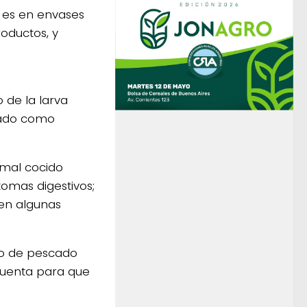
 es en envases
roductos, y
 de la larva
cado como
 mal cocido
omas digestivos;
 en algunas
umo de pescado
cuenta para que