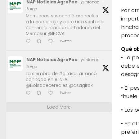
NAP Noticias AgroPec
@infonap
·
6 Ago
Por otr
Marruecos suspendió aranceles
import
a la carne roja y abre una ventana
hincha
comercial para exportadores del
Mercosur @IPCVA
proced
Twitter
Qué ob
• La p
NAP Noticias AgroPec
@infonap
·
debe e
6 Ago
La siembra de #girasol arrancó
desagr
con todo en el NEA
@Bolsadecereales @asagirok
• El p
Twitter
“huele
Load More
• Los 
• En el
prefer