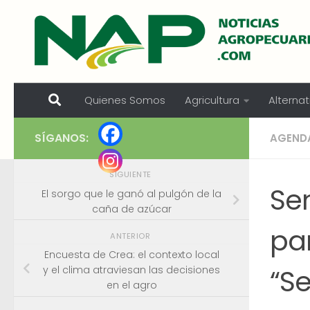
Skip to content
Quienes Somos
Agricultura
Alternat
SÍGANOS:
AGEND
SIGUIENTE
Se
El sorgo que le ganó al pulgón de la
caña de azúcar
pa
ANTERIOR
Encuesta de Crea: el contexto local
“S
y el clima atraviesan las decisiones
en el agro