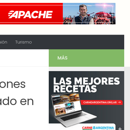
nión
Turismo
MÁS
ones
ado en