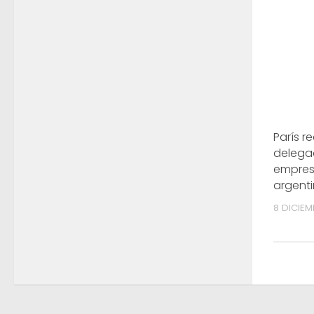
París r
delega
empres
argent
8 DICIEM