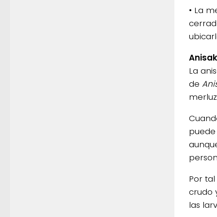
• La m
cerrado
ubicar
Anisak
La ani
de
Ani
merluz
Cuando
puede 
aunque
person
Por ta
crudo 
las lar