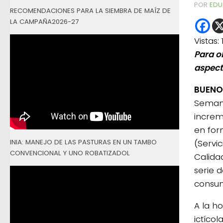
POR
EDU
RECOMENDACIONES PARA LA SIEMBRA DE MAÍZ DE
LA CAMPAÑA2026-27
Vistas:
Para o
aspect
BUENO
Semana
increm
en for
INIA: MANEJO DE LAS PASTURAS EN UN TAMBO
(Servi
CONVENCIONAL Y UNO ROBATIZADOL
Calida
serie 
consum
A la h
ictícol