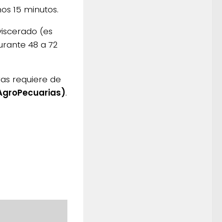
os 15 minutos.
iscerado (es
urante 48 a 72
ras requiere de
 AgroPecuarias)
.