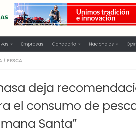
ivas
Empresas
Ganadería
Nacionales
Opi
A
/
PESCA
nasa deja recomendaci
ra el consumo de pesc
emana Santa”