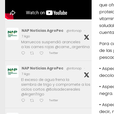
que of
protei
vitami
saluda
NAP Noticias AgroPec
@infonap
·
cuenta
7 Ago
Marruecos suspendió aranceles
Para c
a las carnes rojas @carne_argentina
de las
Twitter
pescad
• Aspec
NAP Noticias AgroPec
@infonap
·
7 Ago
decolor
El exceso de agua frena la
siembra de trigo y compromete a los
• Aspec
ciclos cortos @Bolsadecereales
negra.
@ArgenTrigo
Twitter
• Aspec
decir, 