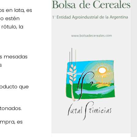
s en lata, es
no estén
rótulo, la
las mesadas
s
producto que
tonados.
compra, es