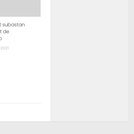
t subastan
t de
o
 2021