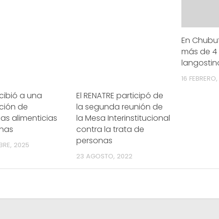
En Chubu
más de 4 
langostin
16 FEBRERO,
ecibió a una
El RENATRE participó de
ción de
la segunda reunión de
as alimenticias
la Mesa Interinstitucional
inas
contra la trata de
personas
BRE, 2025
23 AGOSTO, 2022