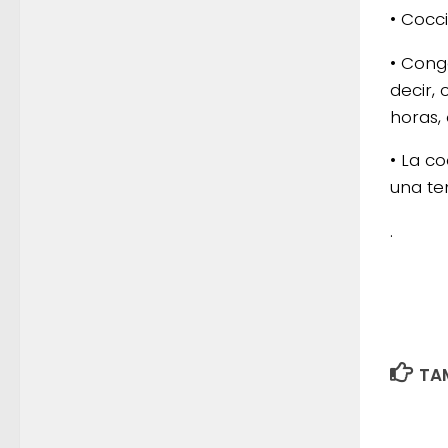
• Cocc
• Cong
decir,
horas,
• La c
una te
.
TAM