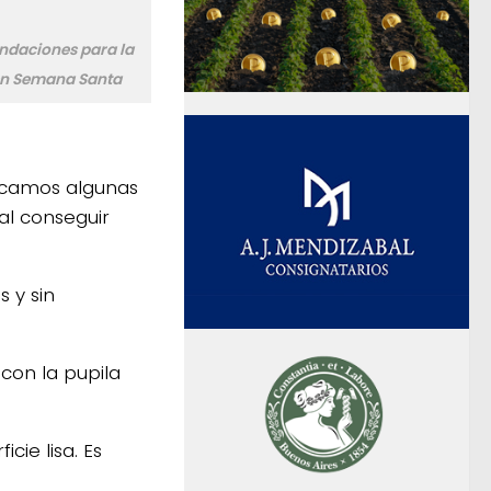
ndaciones para la
en Semana Santa
tacamos algunas
al conseguir
s y sin
 con la pupila
cie lisa. Es