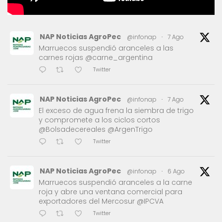
NAP Noticias AgroPec
@infonap
·
7 Ago
Marruecos suspendió aranceles a las
carnes rojas @carne_argentina
Twitter
NAP Noticias AgroPec
@infonap
·
7 Ago
El exceso de agua frena la siembra de trigo
y compromete a los ciclos cortos
@Bolsadecereales @ArgenTrigo
Twitter
NAP Noticias AgroPec
@infonap
·
6 Ago
Marruecos suspendió aranceles a la carne
roja y abre una ventana comercial para
exportadores del Mercosur @IPCVA
Twitter