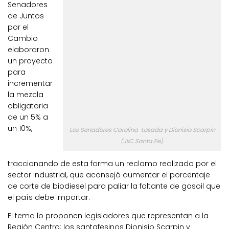
Senadores
de Juntos
por el
Cambio
elaboraron
un proyecto
para
incrementar
la mezcla
obligatoria
de un 5% a
un 10%,
Los Senadores Carolina Losada y Dionisio Scarpin
(JxC Santa Fe).
traccionando de esta forma un reclamo realizado por el
sector industrial, que aconsejó aumentar el porcentaje
de corte de biodiesel para paliar la faltante de gasoil que
el país debe importar.
El tema lo proponen legisladores que representan a la
Región Centro: los santafesinos Dionisio Scarpin y