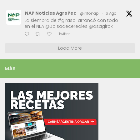
NAP Noticias AgroPec
@infonap
·
6 Ago
La siembra de #girasol arrancó con todo
en el NEA @Bolsadecereales @asagirok
Twitter
Load More
MÁS