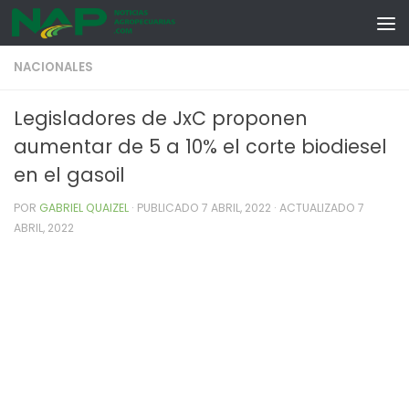
Skip to content
NACIONALES
Legisladores de JxC proponen
aumentar de 5 a 10% el corte biodiesel
en el gasoil
POR
GABRIEL QUAIZEL
· PUBLICADO
7 ABRIL, 2022
· ACTUALIZADO
7
ABRIL, 2022