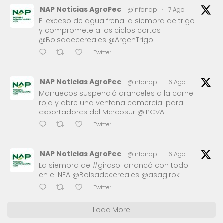
NAP Noticias AgroPec
@infonap
·
7 Ago
El exceso de agua frena la siembra de trigo
y compromete a los ciclos cortos
@Bolsadecereales @ArgenTrigo
Twitter
NAP Noticias AgroPec
@infonap
·
6 Ago
Marruecos suspendió aranceles a la carne
roja y abre una ventana comercial para
exportadores del Mercosur @IPCVA
Twitter
NAP Noticias AgroPec
@infonap
·
6 Ago
La siembra de #girasol arrancó con todo
en el NEA @Bolsadecereales @asagirok
Twitter
Load More