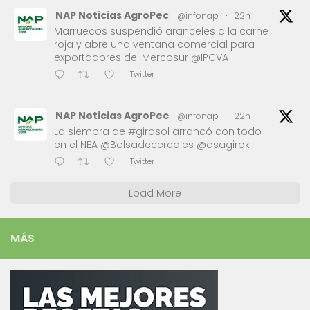
NAP Noticias AgroPec
@infonap
·
22h
Marruecos suspendió aranceles a la carne
roja y abre una ventana comercial para
exportadores del Mercosur @IPCVA
Twitter
NAP Noticias AgroPec
@infonap
·
22h
La siembra de #girasol arrancó con todo
en el NEA @Bolsadecereales @asagirok
Twitter
Load More
MÁS