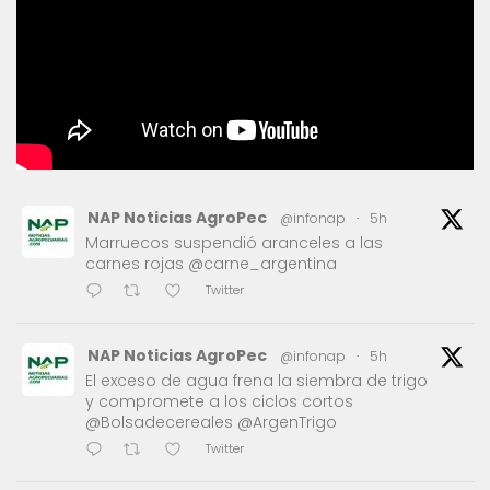
NAP Noticias AgroPec
@infonap
·
5h
Marruecos suspendió aranceles a las
carnes rojas @carne_argentina
Twitter
NAP Noticias AgroPec
@infonap
·
5h
El exceso de agua frena la siembra de trigo
y compromete a los ciclos cortos
@Bolsadecereales @ArgenTrigo
Twitter