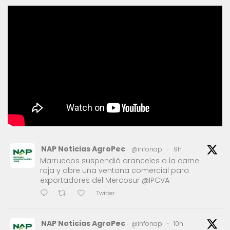
NAP Noticias AgroPec
@infonap
·
9h
Marruecos suspendió aranceles a la carne
roja y abre una ventana comercial para
exportadores del Mercosur @IPCVA
Twitter
NAP Noticias AgroPec
@infonap
·
10h