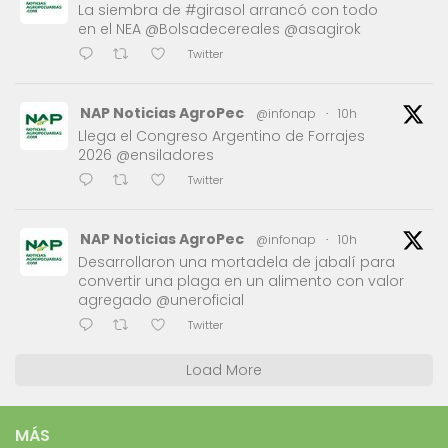
La siembra de #girasol arrancó con todo
en el NEA @Bolsadecereales @asagirok
Twitter
NAP Noticias AgroPec
@infonap
·
10h
Llega el Congreso Argentino de Forrajes
2026 @ensiladores
Twitter
NAP Noticias AgroPec
@infonap
·
10h
Desarrollaron una mortadela de jabalí para
convertir una plaga en un alimento con valor
agregado @uneroficial
Twitter
Load More
MÁS