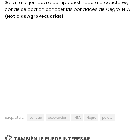
Salta) una jornada a campo destinada a productores,
donde se podrán conocer las bondades de Cegro INTA
(Noticias AgroPecuarias)
.
Etiquetas:
calidad
exportación
INTA
Negro
poroto
TAMBIÉN LE PUEDE INTERESAR...