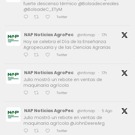
fuerte descenso térmico @Bolsadecereales
@BolsadeC_ETyM
Twitter
NAP Noticias AgroPec
@infonap
·
17h
Hoy se celebra el Día de la Enseñanza
Agropecuaria y de las Ciencias Agrarias
Twitter
NAP Noticias AgroPec
@infonap
·
17h
Julio mostró un rebote en ventas de
maquinaria agrícola
Twitter
NAP Noticias AgroPec
@infonap
·
5 Ago
Julio mostró un rebote en ventas de
maquinaria agrícola @JohnDeereArg
Twitter