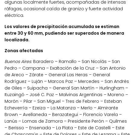
algunas localmente fuertes, acompañadas de intensas
ráfagas, ocasional caída de granizo y fuerte actividad
eléctrica.
Los valores de precipitación acumulada se estiman
entre 30 y 60 mm, pudiendo ser superados de manera
localizada.
Zonas afectadas
Buenos Aires:
Baradero – Ramallo – San Nicolás – San
Pedro – Campana – Exaltación de la Cruz – San Antonio
de Areco – Zárate – General Las Heras – General
Rodríguez – Luján – Marcos Paz – Mercedes – San Andrés
de Giles – Suipacha – General San Martín – Hurlingham –
Ituzaingó – José C. Paz – Malvinas Argentinas – Moreno –
Morón – Pilar – San Miguel – Tres de Febrero – Esteban
Echeverría – Ezeiza – La Matanza – Merlo – Almirante
Brown – Avellaneda – Berazategui – Florencio Varela –
Lanús – Lomas de Zamora – Presidente Perón – Quilmes
– Berisso – Ensenada – La Plata – Este de Castelli – Este
de Chascomús – Este de Dolores – Este de Lezama – Este