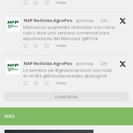
Twitter
NAP Noticias AgroPec
@infonap
·
22h
Marruecos suspendió aranceles a la carne
roja y abre una ventana comercial para
exportadores del Mercosur @IPCVA
Twitter
NAP Noticias AgroPec
@infonap
·
22h
La siembra de #girasol arrancó con todo
en el NEA @Bolsadecereales @asagirok
Twitter
Load More
MÁS