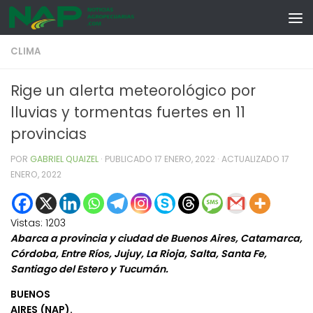
Skip to content
CLIMA
Rige un alerta meteorológico por
lluvias y tormentas fuertes en 11
provincias
POR
GABRIEL QUAIZEL
· PUBLICADO
17 ENERO, 2022
· ACTUALIZADO
17
ENERO, 2022
Vistas:
1203
Abarca a provincia y ciudad de Buenos Aires, Catamarca,
Córdoba, Entre Ríos, Jujuy, La Rioja, Salta, Santa Fe,
Santiago del Estero y Tucumán.
BUENOS
AIRES (NAP).