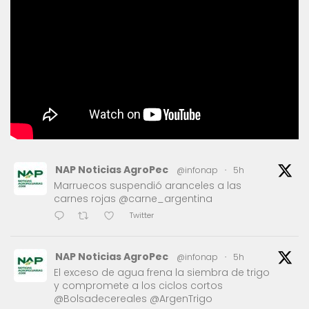
NAP Noticias AgroPec
@infonap
·
5h
Marruecos suspendió aranceles a las
carnes rojas @carne_argentina
Twitter
NAP Noticias AgroPec
@infonap
·
5h
El exceso de agua frena la siembra de trigo
y compromete a los ciclos cortos
@Bolsadecereales @ArgenTrigo