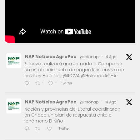
NAP Noticias AgroPec
@infonap
·
4 Ago
El Ipcva realizará una Jornada a Campo en
un establecimiento de engorde intensivo de
novillos Holando @IPCVA @HolandoACHA
Twitter
1
1
NAP Noticias AgroPec
@infonap
·
4 Ago
Nación y provincias del Litoral coordinaron
en Chaco un plan de respuesta ante el
fenómeno El Niño
Twitter