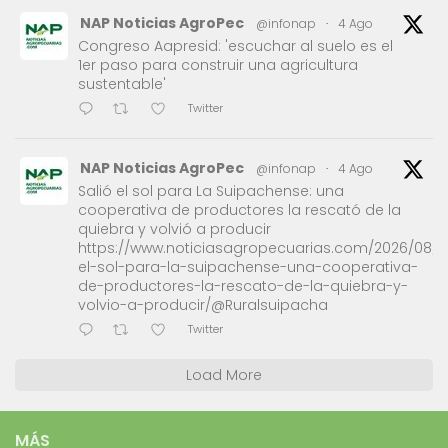
NAP Noticias AgroPec
@infonap
·
4 Ago
Congreso Aapresid: 'escuchar al suelo es el
1er paso para construir una agricultura
sustentable'
Twitter
NAP Noticias AgroPec
@infonap
·
4 Ago
Salió el sol para La Suipachense: una
cooperativa de productores la rescató de la
quiebra y volvió a producir
https://www.noticiasagropecuarias.com/2026/08/0
el-sol-para-la-suipachense-una-cooperativa-
de-productores-la-rescato-de-la-quiebra-y-
volvio-a-producir/@Ruralsuipacha
Twitter
Load More
MÁS