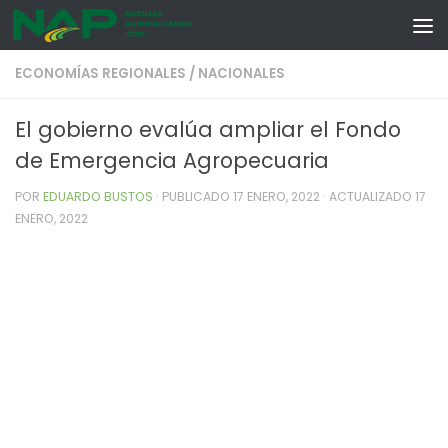
Skip to content
ECONOMÍAS REGIONALES
/
NACIONALES
El gobierno evalúa ampliar el Fondo
de Emergencia Agropecuaria
POR
EDUARDO BUSTOS
· PUBLICADO
17 ENERO, 2022
· ACTUALIZADO
17
ENERO, 2022