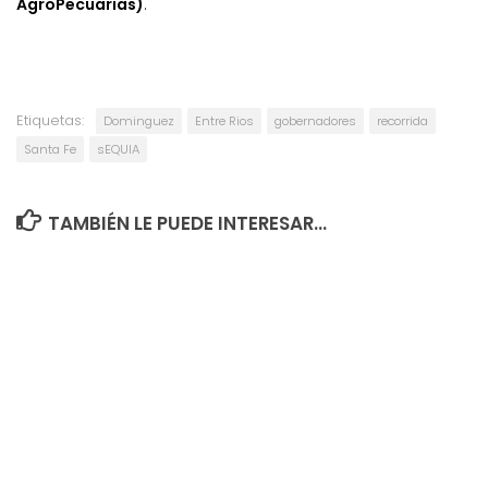
AgroPecuarias)
.
Etiquetas:
Dominguez
Entre Rios
gobernadores
recorrida
Santa Fe
sEQUIA
TAMBIÉN LE PUEDE INTERESAR...