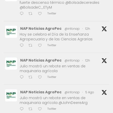
fuerte descenso térmico @Bolsadecereales
@BolsadeC_ETyM
Twitter
NAP Noticias AgroPec
@infonap
·
12h
Hoy se celebra el Día de la Enseñanza
Agropecuaria y de las Ciencias Agrarias
Twitter
NAP Noticias AgroPec
@infonap
·
12h
Julio mostró un rebote en ventas de
maquinaria agrícola
Twitter
NAP Noticias AgroPec
@infonap
·
5 Ago
Julio mostró un rebote en ventas de
maquinaria agrícola @JohnDeereArg
Twitter