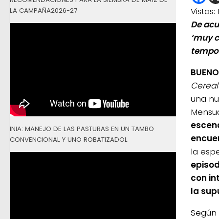
Vistas:
LA CAMPAÑA2026-27
De acu
‘muy c
tempor
BUENOS
Cereal
una nu
Mensua
escena
INIA: MANEJO DE LAS PASTURAS EN UN TAMBO
encuen
CONVENCIONAL Y UNO ROBATIZADOL
la esp
episod
con i
la sup
Según 