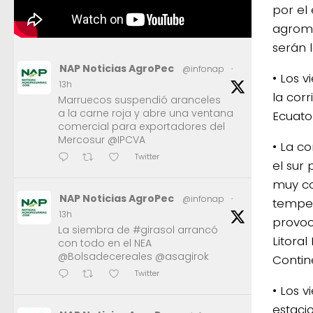
por el 
agrome
serán l
NAP Noticias AgroPec
@infonap
·
• Los 
13h
la cor
Marruecos suspendió aranceles
a la carne roja y abre una ventana
Ecuato
comercial para exportadores del
Mercosur @IPCVA
• La c
Twitter
el sur
muy co
NAP Noticias AgroPec
@infonap
·
temper
13h
provoc
La siembra de #girasol arrancó
Litoral
con todo en el NEA
@Bolsadecereales @asagirok
Contin
Twitter
• Los 
estaci