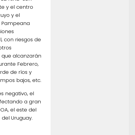
te y el centro
uyo y el
ón Pampeana
ciones
l, con riesgos de
otros
 que alcanzarán
urante Febrero,
de de ríos y
mpos bajos, etc.
s negativo, el
afectando a gran
OA, el este del
 del Uruguay.