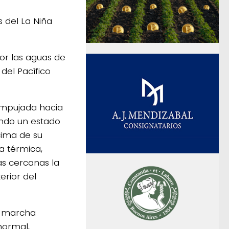
 del La Niña
dor las aguas de
del Pacífico
 empujada hacia
rando un estado
cima de su
a térmica,
as cercanas la
terior del
la marcha
normal,