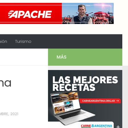
nión
Turismo
MÁS
ema
MBRE, 2021