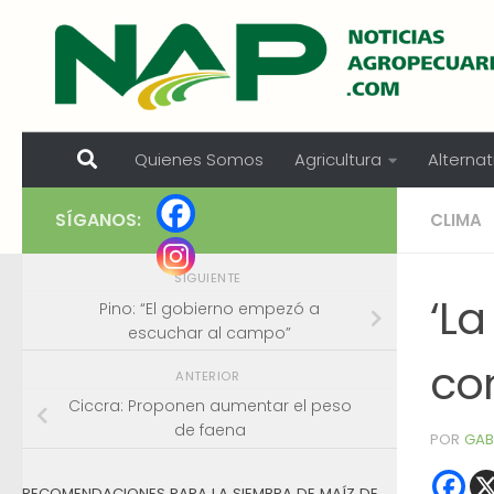
Skip to content
Quienes Somos
Agricultura
Alternat
SÍGANOS:
CLIMA
SIGUIENTE
‘La
Pino: “El gobierno empezó a
escuchar al campo”
co
ANTERIOR
Ciccra: Proponen aumentar el peso
de faena
POR
GAB
RECOMENDACIONES PARA LA SIEMBRA DE MAÍZ DE