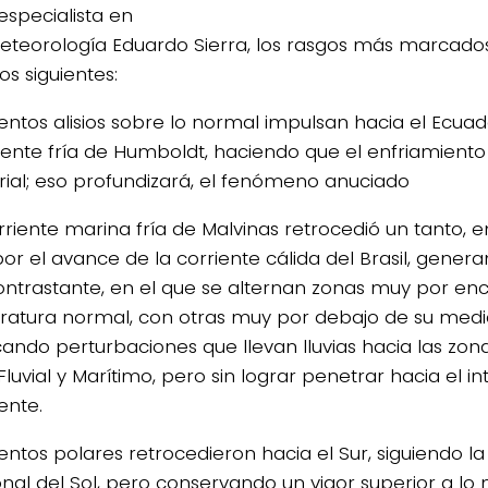
especialista en
teorología Eduardo Sierra, los rasgos más marcados
os siguientes:
vientos alisios sobre lo normal impulsan hacia el Ecua
riente fría de Humboldt, haciendo que el enfriamiento 
rial; eso profundizará, el fenómeno anuciado
orriente marina fría de Malvinas retrocedió un tanto,
 por el avance de la corriente cálida del Brasil, gene
ntrastante, en el que se alternan zonas muy por en
atura normal, con otras muy por debajo de su medi
ando perturbaciones que llevan lluvias hacia las zon
 Fluvial y Marítimo, pero sin lograr penetrar hacia el in
ente.
vientos polares retrocedieron hacia el Sur, siguiendo 
onal del Sol, pero conservando un vigor superior a lo 