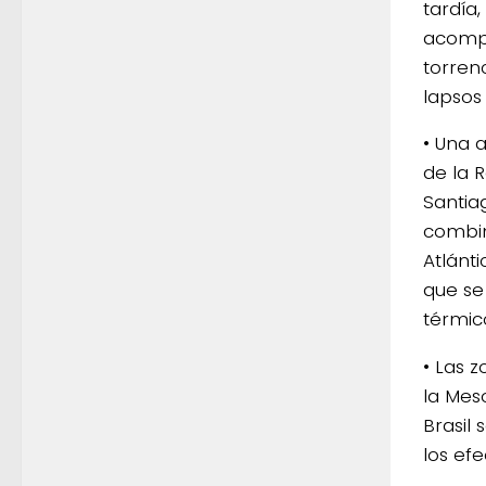
tardía
acompa
torren
lapsos
• Una 
de la 
Santiag
combin
Atlánt
que se
térmic
• Las z
la Mes
Brasil
los efe