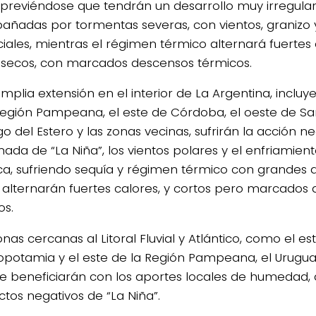
, previéndose que tendrán un desarrollo muy irregular
ñadas por tormentas severas, con vientos, granizo
ciales, mientras el régimen térmico alternará fuertes 
 secos, con marcados descensos térmicos.
amplia extensión en el interior de La Argentina, inclu
Región Pampeana, el este de Córdoba, el oeste de San
o del Estero y las zonas vecinas, sufrirán la acción n
ada de “La Niña”, los vientos polares y el enfriamien
ica, sufriendo sequía y régimen térmico con grandes a
 alternarán fuertes calores, y cortos pero marcados
os.
onas cercanas al Litoral Fluvial y Atlántico, como el e
opotamia y el este de la Región Pampeana, el Uruguay
 se beneficiarán con los aportes locales de humedad,
ctos negativos de “La Niña”.