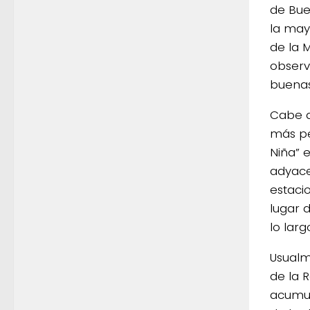
de Bue
la may
de la 
observ
buenas
Cabe d
más pe
Niña” 
adyace
estaci
lugar 
lo lar
Usualm
de la 
acumul