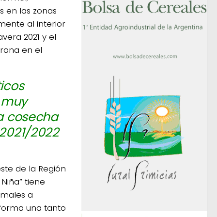
s en las zonas
ente al interior
vera 2021 y el
rana en el
ticos
s muy
la cosecha
 2021/2022
este de la Región
Niña” tiene
rmales a
 forma una tanto