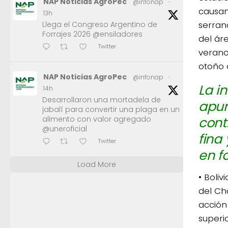
NAP Noticias AgroPec
@infonap
·
causan
13h
serran
Llega el Congreso Argentino de
Forrajes 2026 @ensiladores
del ár
Twitter
verano
otoño 
NAP Noticias AgroPec
@infonap
·
La i
14h
Desarrollaron una mortadela de
apun
jabalí para convertir una plaga en un
cont
alimento con valor agregado
@uneroficial
fina
Twitter
en f
Load More
• Boliv
del Ch
acción
superi