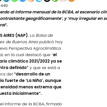
1449
erdo al informe mensual de la BCBA, el escenario cl
ontrastante geográficamente’, y ‘muy irregular en 
al’.
 AIRES (NAP).
La
Bolsa de
es de Buenos Aires
publicó hoy
eva Perspectiva Agroclimática
l, en la cual destacó que “
el
rio climático 2021/2022 ya se
tra definido”
y que se está a
era del
“desarrollo de un
io fuerte de ‘La Niña’, aunque
ntensidad menos extrema que
uesta inicialmente”.
el informe de la BCBA, firmado