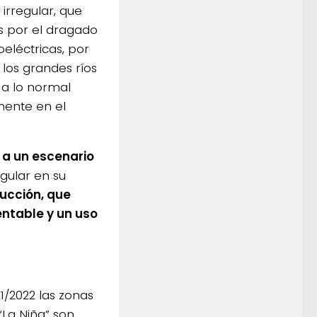
irregular, que
s por el dragado
eléctricas, por
los grandes ríos
 a lo normal
mente en el
 a un escenario
gular en su
ducción, que
ntable y un uso
1/2022 las zonas
“La Niña” son