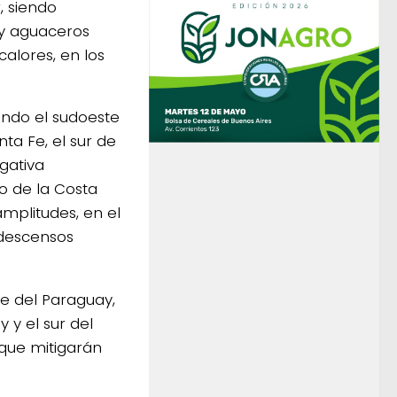
, siendo
 y aguaceros
calores, en los
yendo el sudoeste
ta Fe, el sur de
egativa
to de la Costa
mplitudes, en el
 descensos
ste del Paraguay,
 y el sur del
 que mitigarán