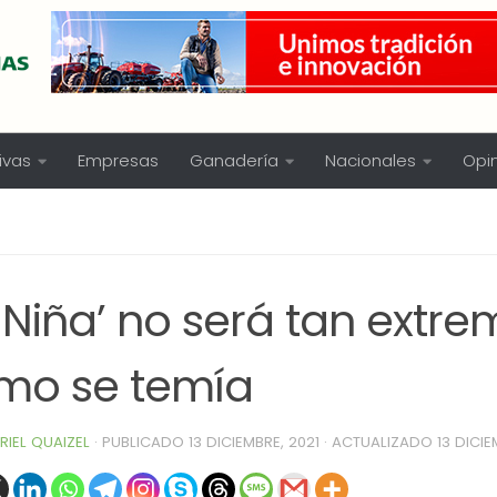
ivas
Empresas
Ganadería
Nacionales
Opi
 Niña’ no será tan extr
mo se temía
RIEL QUAIZEL
· PUBLICADO
13 DICIEMBRE, 2021
· ACTUALIZADO
13 DICIE