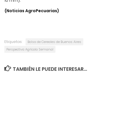
10 mm).
(Noticias AgroPecuarias)
Etiquetas:
Bolsa de Cereales de Buenos Aires
Perspectiva Agrícola Semanal
TAMBIÉN LE PUEDE INTERESAR...