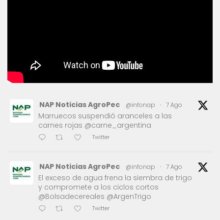
NAP Noticias AgroPec
@infonap
·
7 Ago
Marruecos suspendió aranceles a las
carnes rojas @carne_argentina
Twitter
NAP Noticias AgroPec
@infonap
·
7 Ago
El exceso de agua frena la siembra de trigo
y compromete a los ciclos cortos
@Bolsadecereales @ArgenTrigo
Twitter