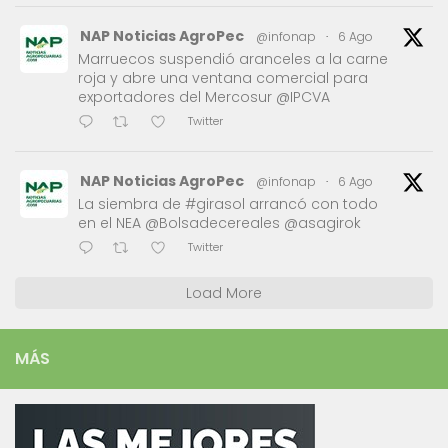
NAP Noticias AgroPec
@infonap
·
6 Ago
Marruecos suspendió aranceles a la carne
roja y abre una ventana comercial para
exportadores del Mercosur @IPCVA
Twitter
NAP Noticias AgroPec
@infonap
·
6 Ago
La siembra de #girasol arrancó con todo
en el NEA @Bolsadecereales @asagirok
Twitter
Load More
MÁS