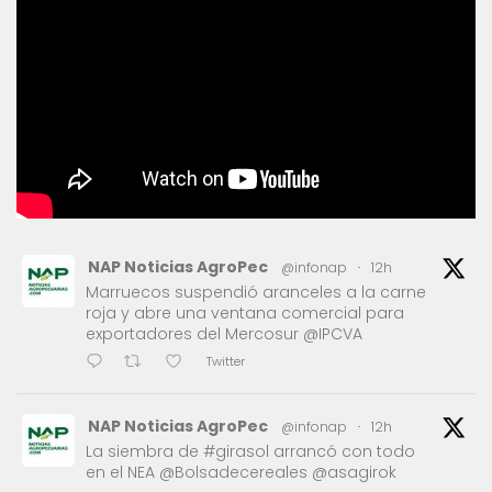
NAP Noticias AgroPec
@infonap
·
12h
Marruecos suspendió aranceles a la carne
roja y abre una ventana comercial para
exportadores del Mercosur @IPCVA
Twitter
NAP Noticias AgroPec
@infonap
·
12h
La siembra de #girasol arrancó con todo
en el NEA @Bolsadecereales @asagirok