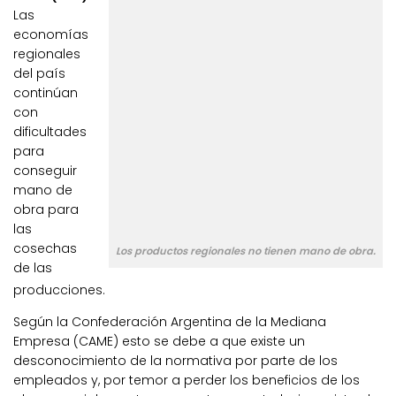
Las
economías
regionales
del país
continúan
con
dificultades
para
conseguir
mano de
obra para
las
cosechas
Los productos regionales no tienen mano de obra.
de las
producciones.
Según la Confederación Argentina de la Mediana
Empresa (CAME) esto se debe a que existe un
desconocimiento de la normativa por parte de los
empleados y, por temor a perder los beneficios de los