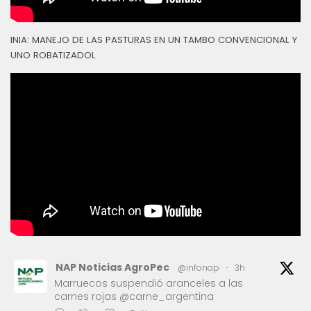
INIA: MANEJO DE LAS PASTURAS EN UN TAMBO CONVENCIONAL Y
UNO ROBATIZADOL
NAP Noticias AgroPec
@infonap
·
3h
Marruecos suspendió aranceles a las
carnes rojas @carne_argentina