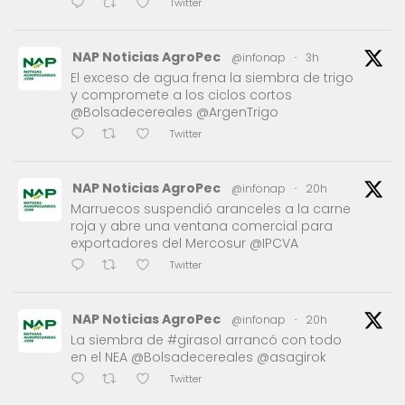
Twitter
NAP Noticias AgroPec
@infonap
·
3h
El exceso de agua frena la siembra de trigo
y compromete a los ciclos cortos
@Bolsadecereales @ArgenTrigo
Twitter
NAP Noticias AgroPec
@infonap
·
20h
Marruecos suspendió aranceles a la carne
roja y abre una ventana comercial para
exportadores del Mercosur @IPCVA
Twitter
NAP Noticias AgroPec
@infonap
·
20h
La siembra de #girasol arrancó con todo
en el NEA @Bolsadecereales @asagirok
Twitter