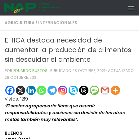
Skip to content
AGRICULTURA
/
INTERNACIONALES
El IICA destaca necesidad de
aumentar la producción de alimentos
sin descuidar el ambiente
POR
EDUARDO BUSTOS
· PUBLICADO
28 OCTUBRE, 2021
· ACTUALIZADO
28 OCTUBRE, 2021
Vistas:
1219
‘El sector agropecuario tiene que asumir
responsabilidades y acciones sin desistir de las otras
metas también muy relevantes’.
BUENOS