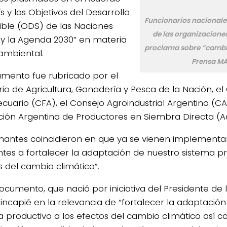
s y los Objetivos del Desarrollo
Funcionarios nacionales 
ible (ODS) de las Naciones
de las organizacione
 y la Agenda 2030” en materia
proclama sobre “cambio
mbiental.
Prensa M
umento fue rubricado por el
erio de Agricultura, Ganadería y Pesca de la Nación, e
cuario (CFA), el Consejo Agroindustrial Argentino (CA
ción Argentina de Productores en Siembra Directa (A
rmantes coincidieron en que ya se vienen implementand
ntes a fortalecer la adaptación de nuestro sistema pr
s del cambio climático”.
documento, que nació por iniciativa del Presidente de 
incapié en la relevancia de “fortalecer la adaptación
a productivo a los efectos del cambio climático así c