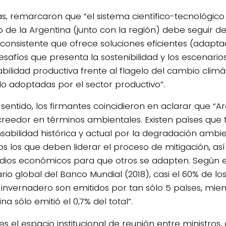
, remarcaron que “el sistema científico-tecnológico 
o de la Argentina (junto con la región) debe seguir 
consistente que ofrece soluciones eficientes (adapt
esafíos que presenta la sostenibilidad y los escenario
bilidad productiva frente al flagelo del cambio climát
do adoptadas por el sector productivo”.
 sentido, los firmantes coincidieron en aclarar que “A
creedor en términos ambientales. Existen países que 
sabilidad histórica y actual por la degradación ambie
os los que deben liderar el proceso de mitigación, a
dios económicos para que otros se adapten. Según e
rio global del Banco Mundial (2018), casi el 60% de lo
 invernadero son emitidos por tan sólo 5 países, mie
na sólo emitió el 0,7% del total”.
es el espacio institucional de reunión entre ministros,