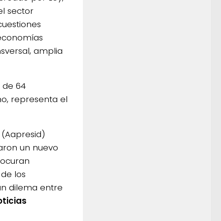
l sector
cuestiones
s economías
nsversal, amplia
s de 64
o, representa el
 (Aapresid)
aron un nuevo
rocuran
 de los
an dilema entre
ticias