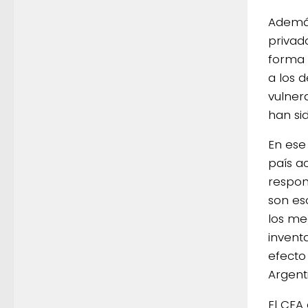
Además
privad
forma 
a los d
vulnera
han si
En ese
país a
respon
son es
los me
inventa
efecto
Argenti
El CFA 