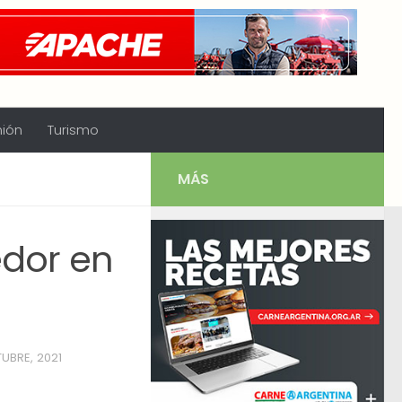
nión
Turismo
MÁS
edor en
UBRE, 2021