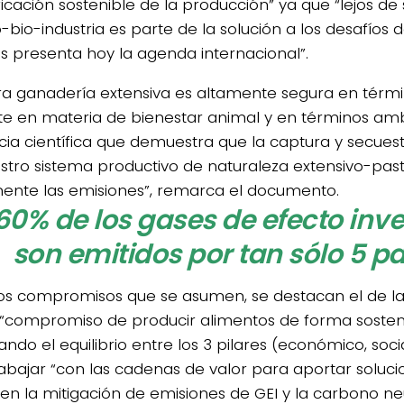
ficación sostenible de la producción” ya que “lejos de
-bio-industria es parte de la solución a los desafíos d
s presenta hoy la agenda internacional”.
ra ganadería extensiva es altamente segura en términ
nte en materia de bienestar animal y en términos ambi
cia científica que demuestra que la captura y secue
stro sistema productivo de naturaleza extensivo-pas
ente las emisiones”, remarca el documento.
 60% de los gases de efecto inv
son emitidos por tan sólo 5 pa
los compromisos que se asumen, se destacan el de la 
 “compromiso de producir alimentos de forma sosteni
ndo el equilibrio entre los 3 pilares (económico, soci
rabajar “con las cadenas de valor para aportar soluc
ien la mitigación de emisiones de GEI y la carbono neu