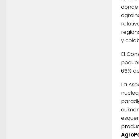
donde 
agroin
relati
region
y colab
El Con
pequeñ
65% de
La Aso
nuclea
paradi
aument
esquem
produc
AgroP