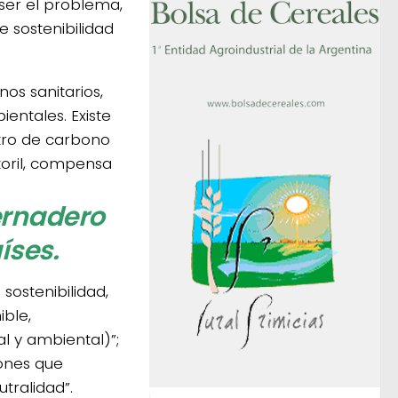
 ser el problema,
e sostenibilidad
os sanitarios,
entales. Existe
stro de carbono
toril, compensa
ernadero
íses.
sostenibilidad,
ble,
al y ambiental)”;
iones que
tralidad”.