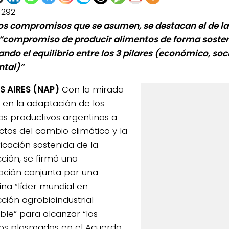
1292
los compromisos que se asumen, se destacan el de la 
 “compromiso de producir alimentos de forma sosten
ndo el equilibrio entre los 3 pilares (económico, soci
tal)”
 AIRES (NAP)
Con la mirada
 en la adaptación de los
as productivos argentinos a
ectos del cambio climático y la
ficación sostenida de la
ción, se firmó una
ación conjunta por una
ina “líder mundial en
ción agrobioindustrial
ible” para alcanzar “los
vos plasmados en el Acuerdo