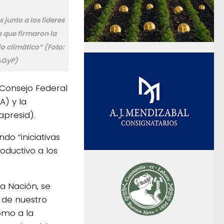
junto a los líderes
s que firmaron la
 climático” (Foto:
AGyP)
l Consejo Federal
A) y la
apresid).
o “iniciativas
oductivo a los
la Nación, se
 de nuestro
omo a la