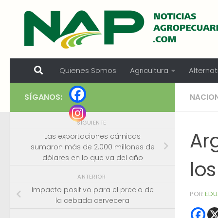
Skip to content
Quienes Somos
Agricultura
Alternat
SÍGANOS:
NACIO
SIGUIENTE
Ar
Las exportaciones cárnicas
sumaron más de 2.000 millones de
dólares en lo que va del año
lo
ANTERIOR
Impacto positivo para el precio de
POR
EDU
la cebada cervecera