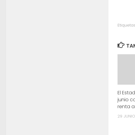
Etiquetas
TAM
El Esta
junio c
renta a
29 JUNIO