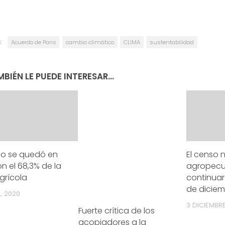
:
Acuerdo de Paris
cambio climático
CLIMA
sustentabilidad
BIÉN LE PUEDE INTERESAR...
do se quedó en
El censo 
on el 68,3% de la
agropecu
grícola
continuar
de dicie
, 2020
3 DICIEMBRE
Fuerte crítica de los
acopiadores a la