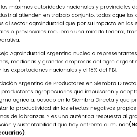
las máximas autoridades nacionales y provinciales de
dustrial atienden en trabajo conjunto, todas aquellas 
vas al sector agroindustrial que por su impacto en la
ales o provinciales requieran una mirada federal, tra
orativa.
sejo Agroindustrial Argentino nuclea a representante
as, medianas y grandes empresas del agro argentin
 las exportaciones nacionales y el 18% del PBI.
ciación Argentina de Productores en Siembra Directa
 productores agropecuarios que impulsaron y adopt
gma agrícola, basado en la Siembra Directa y que p
ar la productividad sin los efectos negativos propios
as de labranzas. Y es una auténtica respuesta al gr
ción y sustentabilidad que hoy enfrenta el mundo
(No
ecuarias)
.