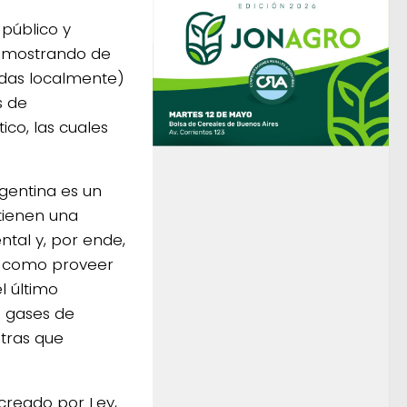
público y
demostrando de
adas localmente)
s de
ico, las cuales
rgentina es un
tienen una
ntal y, por ende,
sí como proveer
l último
s gases de
ntras que
 creado por Ley,