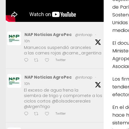
de Parí
Sosten
Unidas
medioa
NAP Noticias AgroPec
@infonap
·
10h
El doc
Marruecos suspendió aranceles
Minist
a las carnes rojas @carne_argentina
Agrope
Twitter
Asocia
NAP Noticias AgroPec
@infonap
·
Los fi
10h
tendie
El exceso de agua frena la
efecto
siembra de trigo y compromete a los
ciclos cortos @Bolsadecereales
En el 
@ArgenTrigo
Twitter
hace h
sistem