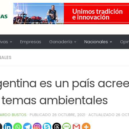
ivas
Empresas
Ganadería
Nacionales
Opi
NALES
gentina es un país acre
s temas ambientales
ARDO BUSTOS
· PUBLICADO
26 OCTUBRE, 2021
· ACTUALIZADO
26 OCT