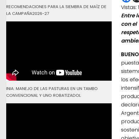
Vistas:
RECOMENDACIONES PARA LA SIEMBRA DE MAÍZ DE
LA CAMPAÑA2026-27
Entre 
con el
respeta
ambien
BUENOS
puesta
sistem
los ef
intensi
INIA: MANEJO DE LAS PASTURAS EN UN TAMBO
CONVENCIONAL Y UNO ROBATIZADOL
produc
declar
Argent
produc
sosten
objeti