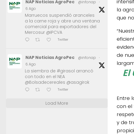
intensi
NAP Noticias AgroPec
@infonap
·
la agro
6 Ago
Marruecos suspendió aranceles
que no
a la carne roja y abre una ventana
comercial para exportadores del
“Nuest
Mercosur @IPCVA
eficie
Twitter
eviden
de nue
NAP Noticias AgroPec
@infonap
·
largam
6 Ago
El
La siembra de #girasol arrancó
con todo en el NEA
@Bolsadecereales @asagirok
Twitter
Entre 
Load More
con el
respeta
y de t
propic