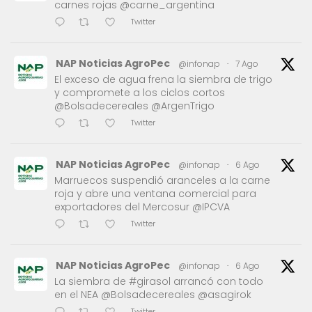
carnes rojas @carne_argentina
Twitter
NAP Noticias AgroPec
@infonap
·
7 Ago
El exceso de agua frena la siembra de trigo
y compromete a los ciclos cortos
@Bolsadecereales @ArgenTrigo
Twitter
NAP Noticias AgroPec
@infonap
·
6 Ago
Marruecos suspendió aranceles a la carne
roja y abre una ventana comercial para
exportadores del Mercosur @IPCVA
Twitter
NAP Noticias AgroPec
@infonap
·
6 Ago
La siembra de #girasol arrancó con todo
en el NEA @Bolsadecereales @asagirok
Twitter