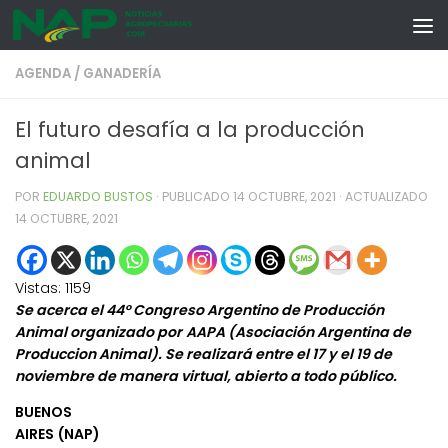
Skip to content
AGENDA
/
GANADERÍA
El futuro desafía a la producción
animal
POR
EDUARDO BUSTOS
· PUBLICADO
14 OCTUBRE, 2021
· ACTUALIZADO
14 OCTUBRE, 2021
Vistas:
1159
Se acerca el 44° Congreso Argentino de Producción
Animal organizado por
AAPA (Asociación Argentina de
Produccion Animal). Se realizará entre el 17 y el 19 de
noviembre de manera virtual, abierto a todo público.
BUENOS
AIRES (NAP)