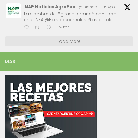
NAP Noticias AgroPec
@infonap
·
6 Ago
La siembra de #girasol arrancó con todo
en el NEA @Bolsadecereales @asagirok
Twitter
Load More
MÁS