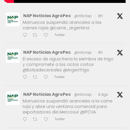
NAP Noticias AgroPec
@infonap
·
8h
Marruecos suspendió aranceles a las
carnes rojas @carne_argentina
Twitter
NAP Noticias AgroPec
@infonap
·
8h
El exceso de agua frena la siembra de trigo
y compromete a los ciclos cortos
@Bolsadecereales @ArgenTrigo
Twitter
NAP Noticias AgroPec
@infonap
·
6 Ago
Marruecos suspendió aranceles a la carne
roja y abre una ventana comercial para
exportadores del Mercosur @IPCVA
Twitter