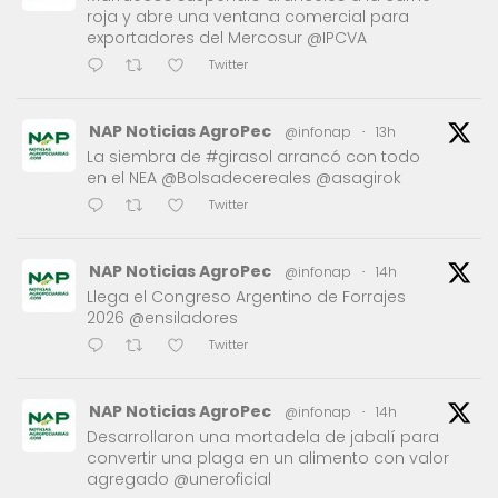
roja y abre una ventana comercial para
exportadores del Mercosur @IPCVA
Twitter
NAP Noticias AgroPec
@infonap
·
13h
La siembra de #girasol arrancó con todo
en el NEA @Bolsadecereales @asagirok
Twitter
NAP Noticias AgroPec
@infonap
·
14h
Llega el Congreso Argentino de Forrajes
2026 @ensiladores
Twitter
NAP Noticias AgroPec
@infonap
·
14h
Desarrollaron una mortadela de jabalí para
convertir una plaga en un alimento con valor
agregado @uneroficial