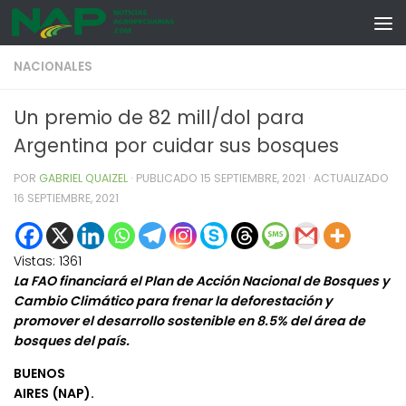
Skip to content
NACIONALES
Un premio de 82 mill/dol para
Argentina por cuidar sus bosques
POR
GABRIEL QUAIZEL
· PUBLICADO
15 SEPTIEMBRE, 2021
· ACTUALIZADO
16 SEPTIEMBRE, 2021
Vistas:
1361
La FAO financiará el Plan de Acción Nacional de Bosques y
Cambio Climático para frenar la deforestación y
promover el desarrollo sostenible en 8.5% del área de
bosques del país.
BUENOS
AIRES (NAP).