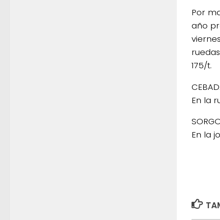
Por ma
año pr
vierne
ruedas.
175/t.
CEBAD
En la 
SORG
En la 
TAM