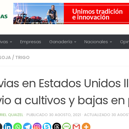
ivas
Empresas
Ganadería
Nacionales
Opi
SOJA
/
TRIGO
vias en Estados Unidos 
vio a cultivos y bajas en
RIEL QUAIZEL
· PUBLICADO
30 AGOSTO, 2021
· ACTUALIZADO
30 AGOST