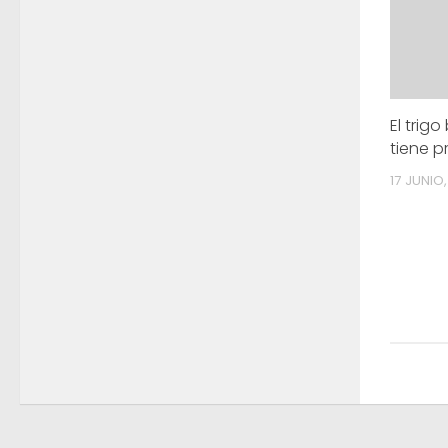
El trig
tiene p
17 JUNIO,