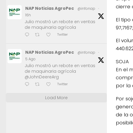
cierre 
NAP Noticias AgroPec
@infonap
·
16h
El tip
Julio mostró un rebote en ventas
97,7167
de maquinaria agrícola
Twitter
El vol
440.622
NAP Noticias AgroPec
@infonap
·
5 Ago
SOJA
Julio mostró un rebote en ventas
En el 
de maquinaria agrícola
@JohnDeereArg
compra
Twitter
por la
Load More
Por soj
genera
de la o
posibi