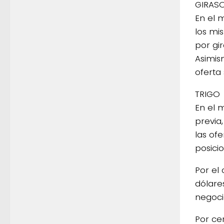
GIRAS
En el 
los mi
por gi
Asimis
oferta
TRIGO
En el 
previa
las of
posici
Por el
dólare
negoci
Por ce