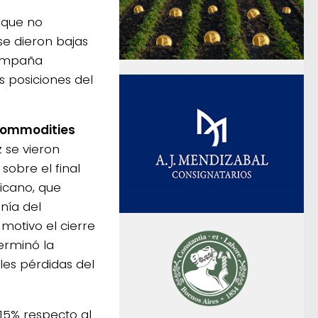
 que no
se dieron bajas
 campaña
s posiciones del
 commodities
 se vieron
sobre el final
icano, que
anía del
motivo el cierre
terminó la
les pérdidas del
,15% respecto al