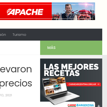
nión
Turismo
MÁS
llevaron
 precios
O, 2021