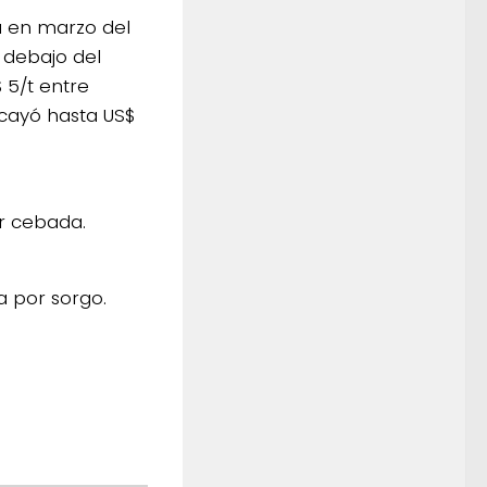
a en marzo del
 debajo del
 5/t entre
a cayó hasta US$
or cebada.
a por sorgo.