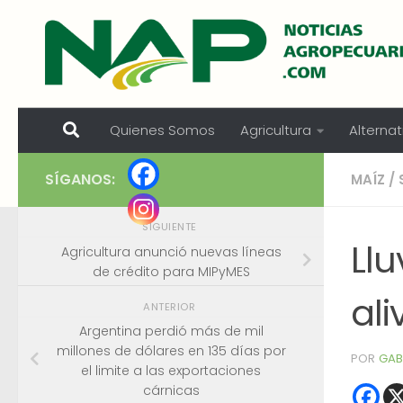
Skip to content
Quienes Somos
Agricultura
Alternat
SÍGANOS:
MAÍZ
/
SIGUIENTE
Llu
Agricultura anunció nuevas líneas
de crédito para MIPyMES
ali
ANTERIOR
Argentina perdió más de mil
millones de dólares en 135 días por
POR
GAB
el limite a las exportaciones
cárnicas