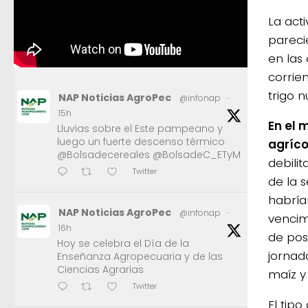
La act
pareci
en las
corrie
trigo n
NAP Noticias AgroPec
@infonap
·
15h
En el 
Lluvias sobre el Este pampeano y
luego un fuerte descenso térmico
agríco
@Bolsadecereales @BolsadeC_ETyM
debili
Twitter
de la 
habrían
NAP Noticias AgroPec
@infonap
·
vencim
16h
de posi
Hoy se celebra el Día de la
jornad
Enseñanza Agropecuaria y de las
Ciencias Agrarias
maíz y 
Twitter
El tipo