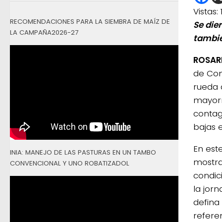
Vistas:
RECOMENDACIONES PARA LA SIEMBRA DE MAÍZ DE
Se die
LA CAMPAÑA2026-27
tambie
ROSARI
de Com
rueda 
mayorm
contag
bajas 
En est
INIA: MANEJO DE LAS PASTURAS EN UN TAMBO
mostra
CONVENCIONAL Y UNO ROBATIZADOL
condi
la jor
defina
referen