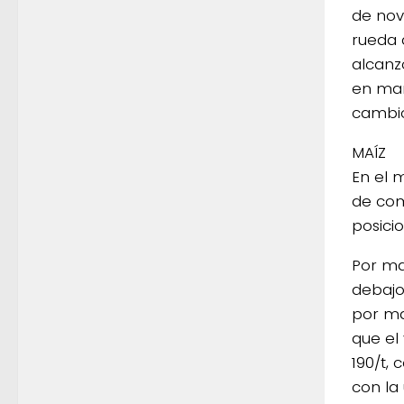
de nov
rueda 
alcanz
en mar
cambio
MAÍZ
En el 
de com
posicio
Por ma
debajo
por ma
que el
190/t,
con la