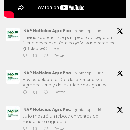
NAP Noticias AgroPec
@infonap
·
15h
Lluvias sobre el Este pampeano y luego un
fuerte descenso térmico @Bolsadecereales
@BolsadeC_ETyM
Twitter
NAP Noticias AgroPec
@infonap
·
16h
Hoy se celebra el Día de la Enseñanza
Agropecuaria y de las Ciencias Agrarias
Twitter
NAP Noticias AgroPec
@infonap
·
16h
Julio mostró un rebote en ventas de
maquinaria agrícola
Twitter