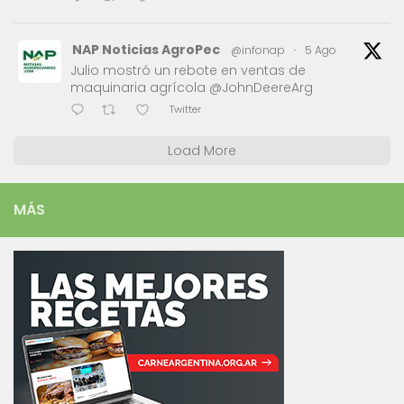
NAP Noticias AgroPec
@infonap
·
5 Ago
Julio mostró un rebote en ventas de
maquinaria agrícola @JohnDeereArg
Twitter
Load More
MÁS