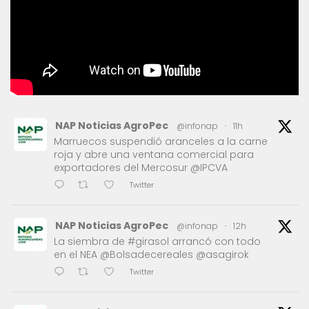
NAP Noticias AgroPec
@infonap
·
11h
Marruecos suspendió aranceles a la carne
roja y abre una ventana comercial para
exportadores del Mercosur @IPCVA
Twitter
NAP Noticias AgroPec
@infonap
·
12h
La siembra de #girasol arrancó con todo
en el NEA @Bolsadecereales @asagirok
Twitter