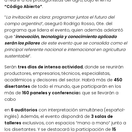
a reunir a los protagonistas del agro, bajo el lema
“Código Abierto”
.
“
La invitación es clara: programar juntos el futuro del
campo argentino
”, aseguró Rodrigo Rosso, Gte. del
programa que lidera el evento, quien además adelantó
que “
innovación, tecnología y conocimiento aplicado
serán los pilares
de este evento que se consolida como el
principal referente nacional e internacional en agricultura
sustentable
”.
Serán
tres días de intensa actividad
, donde se reunirán
productores, empresarios, técnicos, especialistas,
académicos y decisores del sector. Habrá más de
450
disertantes
de todo el mundo, que participarán en los
más de
160 paneles y conferencia
s que se llevarán a
cabo
en
6 auditorios
con interpretación simultánea (español-
inglés). Además, el evento dispondrá de
3 salas de
talleres
exclusivos, con espacios “mano a mano” junto a
los disertantes. Y se destacará la participación de
15