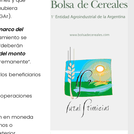
hubiera
GAr).
marco del
iamiento se
 “deberán
 del monto
 remanente”.
los beneficiarios
r operaciones
ión en moneda
rnos o
terior.