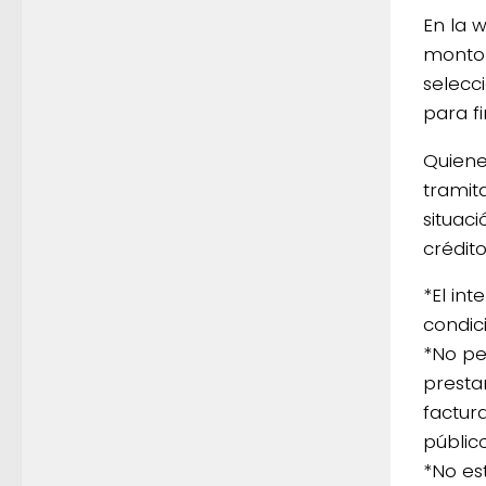
En la w
monto 
selecc
para fi
Quiene
tramit
situac
crédit
*El in
condic
*No per
presta
factura
públic
*No es