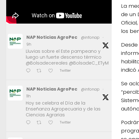
La med
de un 
Oficial
los ben
NAP Noticias AgroPec
@infonap
·
Desde 
9h
Lluvias sobre el Este pampeano y
inform
luego un fuerte descenso térmico
habilit
@Bolsadecereales @BolsadeC_ETyM
indicó
Twitter
Se acl
NAP Noticias AgroPec
@infonap
·
“perci
11h
Sistem
Hoy se celebra el Día de la
autóno
Enseñanza Agropecuaria y de las
Ciencias Agrarias
Podrán
Twitter
progra
se enc