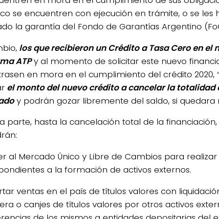
o se encuentren con ejecución en trámite, o se les 
ado la garantía del Fondo de Garantías Argentino (Fo
bio,
los que recibieron un Crédito a Tasa Cero en el 
ama ATP
y al momento de solicitar este nuevo financ
rasen en mora en el cumplimiento del crédito 2020,
ar
el monto del nuevo crédito a cancelar la totalidad
ado
y podrán gozar libremente del saldo, si quedara
a parte, hasta la cancelación total de la financiación, 
rán:
r al Mercado Único y Libre de Cambios para realiza
pondientes a la formación de activos externos.
tar ventas en el país de títulos valores con liquidac
era o canjes de títulos valores por otros activos exte
erencias de los mismos a entidades depositarias del ex