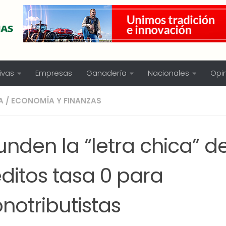
ivas
Empresas
Ganadería
Nacionales
Opi
A
/
ECONOMÍA Y FINANZAS
unden la “letra chica” de
ditos tasa 0 para
notributistas