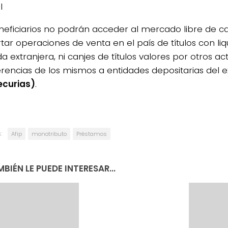
l
neficiarios no podrán acceder al mercado libre de c
tar operaciones de venta en el país de títulos con li
 extranjera, ni canjes de títulos valores por otros ac
erencias de los mismos a entidades depositarias del e
ecurias)
.
:
Afip
monotributo
Préstamos
BIÉN LE PUEDE INTERESAR...