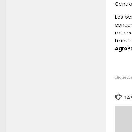
Centra
Los be
concer
moneda
transf
AgroP
Etiquetas
TAM