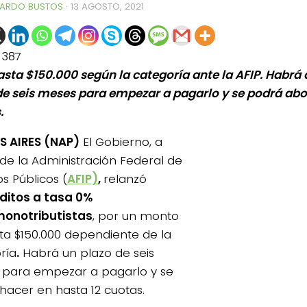
ARDO BUSTOS
·
13 AGOSTO, 2021
1387
asta $150.000 según la categoría ante la AFIP. Habr
de seis meses para empezar a pagarlo y se podrá abo
.
 AIRES (NAP)
El Gobierno, a
 de la Administración Federal de
s Públicos (
AFIP)
,
relanzó
ditos a tasa 0%
onotributistas
, por un monto
ta $150.000 dependiente de la
ría
.
Habrá un plazo de seis
para empezar a pagarlo y se
hacer en hasta 12 cuotas.