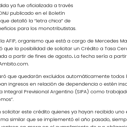
ida ya fue oficializada a través
DNU publicado en el Boletín
, que detalló la “letra chica” de
eficios para los monotributistas.
la AFIP, organismo que está a cargo de Mercedes Mar
ó que la posibilidad de solicitar un Crédito a Tasa Cer
ada a partir de fines de agosto
.
La fecha sería a partir
 Ambito.com.
aró que quedarán excluidos automáticamente todos 
ban ingresos en relación de dependencia o estén insc
a Integral Previsional Argentino (SIPA) como trabaja
mos”.
 solicitar este crédito quienes ya hayan recibido uno
ma similar que se implementó el año pasado, siemp
uentren en mora en el cumplimiento de sus obligaci