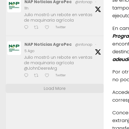
NAP Noticias AgroPec
@infonap
·
tampoc
11h
Julio mostró un rebote en ventas
ejecut
de maquinaria agrícola
En cam
Twitter
Progr
encont
NAP Noticias AgroPec
@infonap
·
destin
5 Ago
Julio mostró un rebote en ventas
adeud
de maquinaria agrícola
@JohnDeereArg
Por otr
Twitter
no pod
Load More
Accede
corres
Concer
extranj
transf