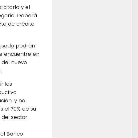
icitarlo y el
egoría. Deberá
eta de crédito
pasado podrán
se encuentre en
e del nuevo
.
r las
ductivo
ción, y no
os el 70% de su
 del sector
 del Banco