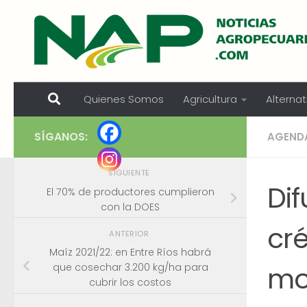
Skip to content
Quienes Somos
Agricultura
Alternat
SÍGANOS:
AGEND
SIGUIENTE
Dif
El 70% de productores cumplieron
con la DOES
cré
ANTERIOR
Maíz 2021/22: en Entre Ríos habrá
mo
que cosechar 3.200 kg/ha para
cubrir los costos