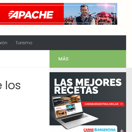
nión
Turismo
MÁS
 los