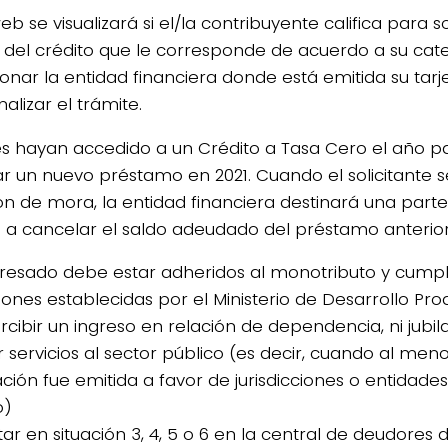
eb se visualizará si el/la contribuyente califica para sol
del crédito que le corresponde de acuerdo a su cat
ionar la entidad financiera donde está emitida su tarj
nalizar el trámite.
s hayan accedido a un Crédito a Tasa Cero el año 
ar un nuevo préstamo en 2021. Cuando el solicitante 
ión de mora, la entidad financiera destinará una part
o a cancelar el saldo adeudado del préstamo anterior
teresado debe estar adheridos al monotributo y cumpli
iones establecidas por el Ministerio de Desarrollo Pro
cibir un ingreso en relación de dependencia, ni jubila
r servicios al sector público (es decir, cuando al men
ción fue emitida a favor de jurisdicciones o entidades
o)
tar en situación 3, 4, 5 o 6 en la central de deudores