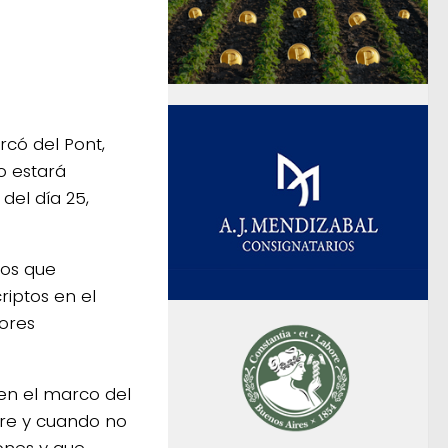
có del Pont,
o estará
 del día 25,
los que
riptos en el
dores
 en el marco del
re y cuando no
ones y que