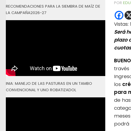
POR
EDU
RECOMENDACIONES PARA LA SIEMBRA DE MAÍZ DE
LA CAMPAÑA2026-27
Vistas:
Será h
plazo 
cuotas
BUENOS
través
Ingreso
INIA: MANEJO DE LAS PASTURAS EN UN TAMBO
los
cré
CONVENCIONAL Y UNO ROBATIZADOL
para
m
de has
catego
meses 
podrá 