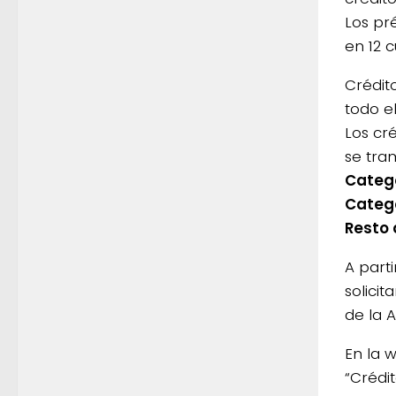
Los pr
en 12 c
Crédit
todo el
Los cré
se tra
Catego
Catego
Resto 
A part
solicit
de la A
En la w
“Crédi