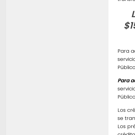
$1
Para a
servic
Público
Para a
servic
Público
Los cré
se tra
Los pr
crédit