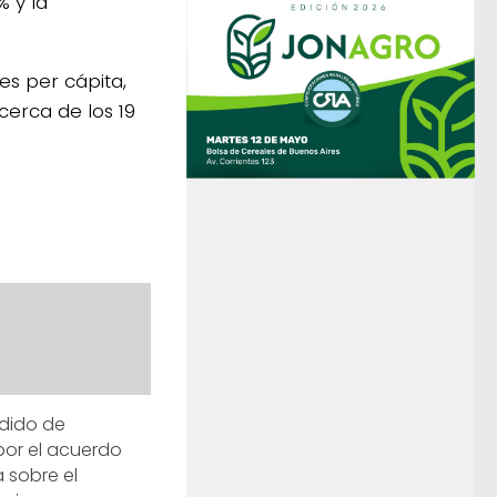
% y la
es per cápita,
cerca de los 19
dido de
por el acuerdo
 sobre el