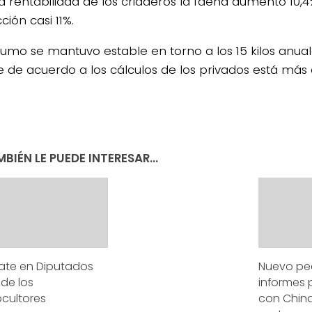
la rentabilidad de los criaderos la faena aumentó 10,4
ión casi 11%.
sumo se mantuvo estable en torno a los 15 kilos anual
 de acuerdo a los cálculos de los privados está más 
BIÉN LE PUEDE INTERESAR...
ate en Diputados
Nuevo pe
s de los
informes 
cultores
con China