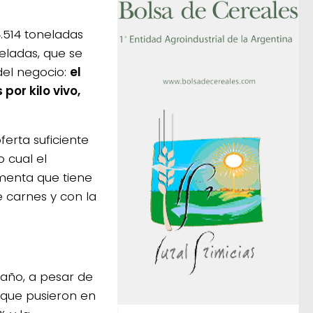
.514 toneladas
eladas, que se
el negocio:
el
por kilo vivo,
erta suficiente
 cual el
umenta que tiene
e carnes y con la
e año, a pesar de
s que pusieron en