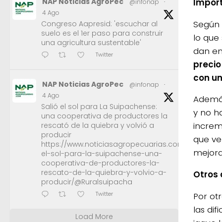
Impor
NAP Noticias AgroPec
@infonap
·
4 Ago
Según 
Congreso Aapresid: 'escuchar al
suelo es el 1er paso para construir
lo que
una agricultura sustentable'
dan en
Twitter
precio
con un
NAP Noticias AgroPec
@infonap
·
4 Ago
Además
Salió el sol para La Suipachense:
y no h
una cooperativa de productores la
increm
rescató de la quiebra y volvió a
producir
que ve
https://www.noticiasagropecuarias.com/2026/08/0
mejora
el-sol-para-la-suipachense-una-
cooperativa-de-productores-la-
rescato-de-la-quiebra-y-volvio-a-
Otros
producir/@Ruralsuipacha
Twitter
Por ot
las di
Load More