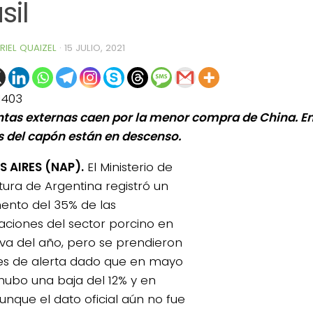
sil
RIEL QUAIZEL
·
15 JULIO, 2021
1403
ntas externas caen por la menor compra de China. En 
s del capón están en descenso.
 AIRES (NAP).
El Ministerio de
ltura de Argentina registró un
ento del 35% de las
aciones del sector porcino en
 va del año, pero se prendieron
ces de alerta dado que en mayo
ubo una baja del 12% y en
aunque el dato oficial aún no fue