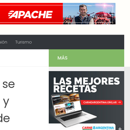
nión
Turismo
MÁS
 se
 y
de