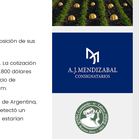
sición de sus
 La cotización
1.800 dólares
cio de
om.
 de Argentina,
detectó un
 estarían