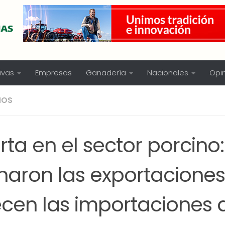
ivas
Empresas
Ganadería
Nacionales
Opi
NOS
rta en el sector porcino:
naron las exportaciones
ecen las importaciones 