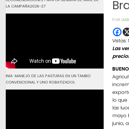
Bra
LA CAMPAÑA2026-27
POR
GAB
Vistas:
Las ve
precio
BUENOS
INIA: MANEJO DE LAS PASTURAS EN UN TAMBO
Agricu
CONVENCIONAL Y UNO ROBATIZADOL
increm
export
lo que
las lu
mayo h
junio, 