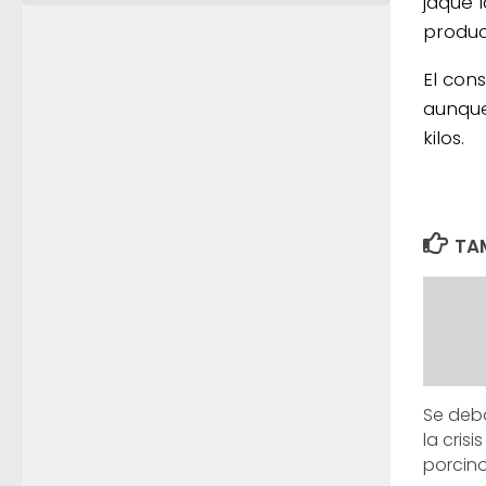
jaque 
producc
El con
aunque
kilos.
TAM
Se deb
la crisi
porcino