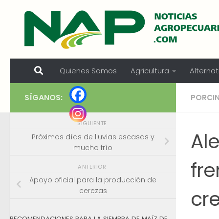
Skip to content
Quienes Somos
Agricultura
Alternat
SÍGANOS:
PORCI
SIGUIENTE
Ale
Próximos días de lluvias escasas y
mucho frío
fre
ANTERIOR
Apoyo oficial para la producción de
cr
cerezas
RECOMENDACIONES PARA LA SIEMBRA DE MAÍZ DE