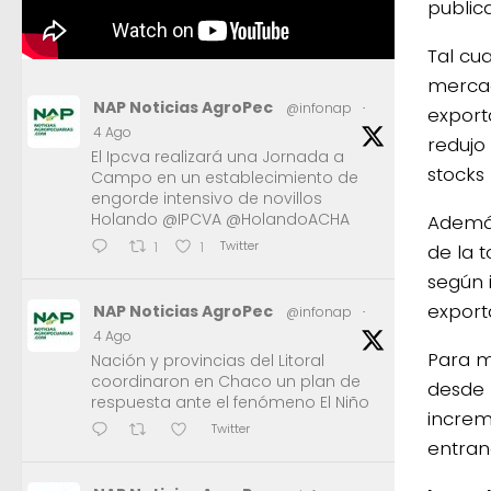
public
Tal cu
mercad
NAP Noticias AgroPec
@infonap
·
export
4 Ago
redujo
El Ipcva realizará una Jornada a
stocks
Campo en un establecimiento de
engorde intensivo de novillos
Holando @IPCVA @HolandoACHA
Además
Twitter
1
1
de la 
según 
export
NAP Noticias AgroPec
@infonap
·
4 Ago
Para m
Nación y provincias del Litoral
coordinaron en Chaco un plan de
desde 
respuesta ante el fenómeno El Niño
increm
Twitter
entran