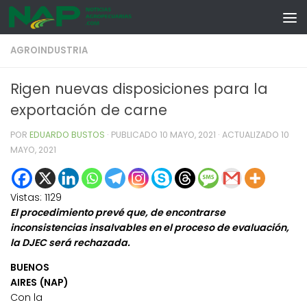
Skip to content
AGROINDUSTRIA
Rigen nuevas disposiciones para la
exportación de carne
POR
EDUARDO BUSTOS
· PUBLICADO
10 MAYO, 2021
· ACTUALIZADO
10
MAYO, 2021
Vistas:
1129
El procedimiento prevé que, de encontrarse
inconsistencias insalvables en el proceso de evaluación,
la DJEC será rechazada.
BUENOS
AIRES (NAP)
Con la