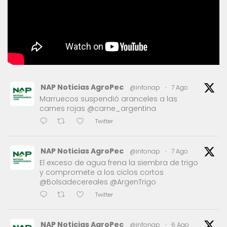
NAP Noticias AgroPec
@infonap
·
7 Ago
Marruecos suspendió aranceles a las
carnes rojas @carne_argentina
Twitter
NAP Noticias AgroPec
@infonap
·
7 Ago
El exceso de agua frena la siembra de trigo
y compromete a los ciclos cortos
@Bolsadecereales @ArgenTrigo
Twitter
NAP Noticias AgroPec
@infonap
·
6 Ago