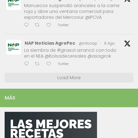
Marruecos suspendió aranceles a la carne
roja y abre una ventana comercial para
exportadores del Mercosur @IPCVA
Twitter
NAP Noticias AgroPec
@infonap
·
6 Ago
La siembra de #girasol arrancó con todo
en el NEA @Bolsadecereales @asagirok
Twitter
Load More
MÁS