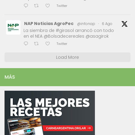
Twitter
NAP Noticias AgroPec
@infonap
·
6 Ago
La siembra de #girasol arrancó con todo
en el NEA @Bolsadecereales @asagirok
Twitter
Load More
MÁS