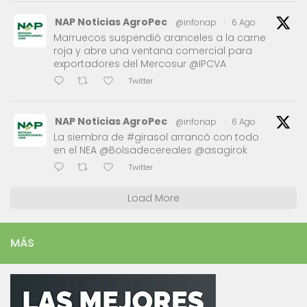
NAP Noticias AgroPec
@infonap
·
6 Ago
Marruecos suspendió aranceles a la carne
roja y abre una ventana comercial para
exportadores del Mercosur @IPCVA
Twitter
NAP Noticias AgroPec
@infonap
·
6 Ago
La siembra de #girasol arrancó con todo
en el NEA @Bolsadecereales @asagirok
Twitter
Load More
MÁS