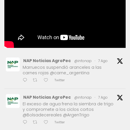
NAP Noticias AgroPec
@infonap
·
7 Ago
Marruecos suspendió aranceles a las
carnes rojas @carne_argentina
Twitter
NAP Noticias AgroPec
@infonap
·
7 Ago
El exceso de agua frena la siembra de trigo
y compromete a los ciclos cortos
@Bolsadecereales @ArgenTrigo
Twitter