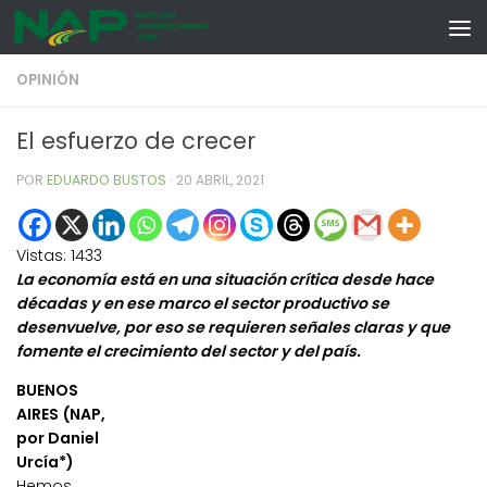
Skip to content
OPINIÓN
El esfuerzo de crecer
POR
EDUARDO BUSTOS
·
20 ABRIL, 2021
Vistas:
1433
La economía está en una situación crítica desde hace
décadas y en ese marco el sector productivo se
desenvuelve, por eso se requieren señales claras y que
fomente el crecimiento del sector y del país.
BUENOS
AIRES (NAP,
por Daniel
Urcía*)
Hemos