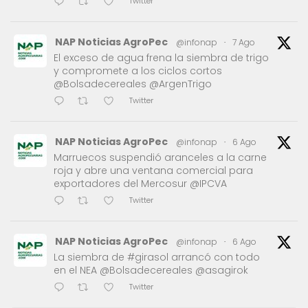
Twitter
NAP Noticias AgroPec
@infonap
·
7 Ago
El exceso de agua frena la siembra de trigo
y compromete a los ciclos cortos
@Bolsadecereales @ArgenTrigo
Twitter
NAP Noticias AgroPec
@infonap
·
6 Ago
Marruecos suspendió aranceles a la carne
roja y abre una ventana comercial para
exportadores del Mercosur @IPCVA
Twitter
NAP Noticias AgroPec
@infonap
·
6 Ago
La siembra de #girasol arrancó con todo
en el NEA @Bolsadecereales @asagirok
Twitter