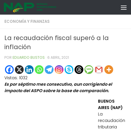
Skip to content
ECONOMÍA Y FINANZAS
La recaudación fiscal superó a la
inflación
POR
EDUARDO BUSTOS
·
6 ABRIL, 2021
Vistas:
1032
Es por séptimo mes consecutivo, aun corrigiendo el
impacto del ASPO sobre la base de comparación.
BUENOS
AIRES (NAP)
La
recaudación
tributaria