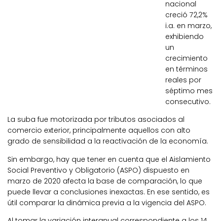
nacional
creció 72,2%
i.a. en marzo,
exhibiendo
un
crecimiento
en términos
reales por
séptimo mes
consecutivo.
La suba fue motorizada por tributos asociados al
comercio exterior, principalmente aquellos con alto
grado de sensibilidad a la reactivación de la economía.
Sin embargo, hay que tener en cuenta que el Aislamiento
Social Preventivo y Obligatorio (ASPO) dispuesto en
marzo de 2020 afecta la base de comparación, lo que
puede llevar a conclusiones inexactas. En ese sentido, es
útil comparar la dinámica previa a la vigencia del ASPO.
Al tomar la variación interanual correspondiente a los 14