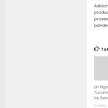
Adicio
product
provee
pandem
TAM
Un frigo
Tucumá
las fam
13 ABRIL,