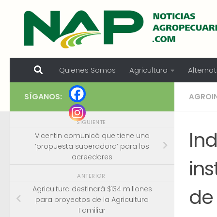
Skip to content
Quienes Somos
Agricultura
Alternat
SÍGANOS:
AGROI
SIGUIENTE
In
Vicentin comunicó que tiene una
‘propuesta superadora’ para los
acreedores
ins
ANTERIOR
de 
Agricultura destinará $134 millones
para proyectos de la Agricultura
Familiar