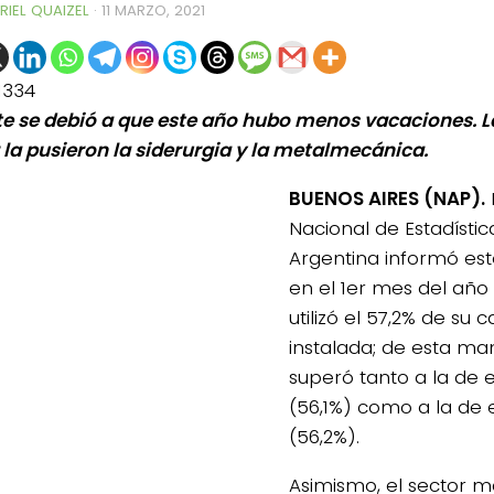
RIEL QUAIZEL
·
11 MARZO, 2021
1334
te se debió a que este año hubo menos vacaciones. L
la pusieron la siderurgia y la metalmecánica.
BUENOS AIRES (NAP).
E
Nacional de Estadísti
Argentina informó es
en el 1er mes del año 
utilizó el 57,2% de su
instalada; de esta man
superó tanto a la de 
(56,1%) como a la de 
(56,2%).
Asimismo, el sector 