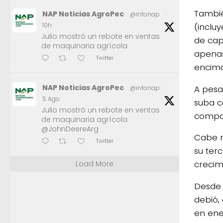
Tambié
NAP Noticias AgroPec
@infonap
·
(inclu
10h
Julio mostró un rebote en ventas
de cap
de maquinaria agrícola
apenas
Twitter
encima 
NAP Noticias AgroPec
A pesa
@infonap
·
5 Ago
suba c
Julio mostró un rebote en ventas
compar
de maquinaria agrícola
@JohnDeereArg
Cabe r
Twitter
su ter
crecim
Load More
Desde 
debió,
en ene