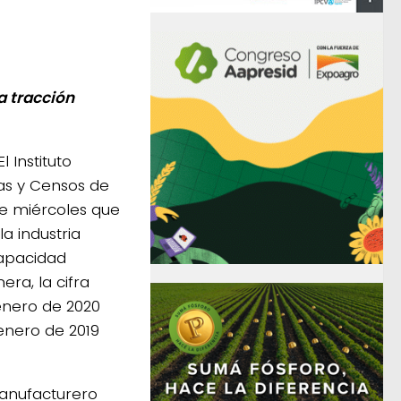
a tracción
l Instituto
cas y Censos de
te miércoles que
la industria
 capacidad
era, la cifra
enero de 2020
enero de 2019
manufacturero