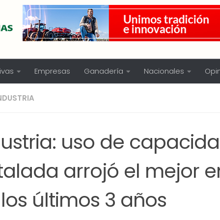
ivas
Empresas
Ganadería
Nacionales
Opi
NDUSTRIA
dustria: uso de capacid
talada arrojó el mejor 
los últimos 3 años