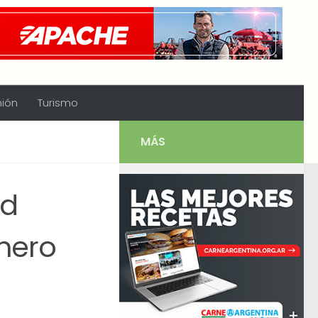
nión
Turismo
MÁS
ad
enero