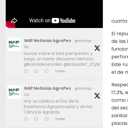
cuarta
El rep
de las
NAP Noticias AgroPec
@infonap
·
8h
funcio
Lluvias sobre el Este pampeano y
perfor
luego un fuerte descenso térmico
Este r
@Bolsadecereales @BolsadeC_ETyM
el de 
Twitter
Respec
NAP Noticias AgroPec
@infonap
·
17,3%, 
10h
como 
Hoy se celebra el Día de la
Enseñanza Agropecuaria y de las
del sec
Ciencias Agrarias
sanitar
Twitter
placas