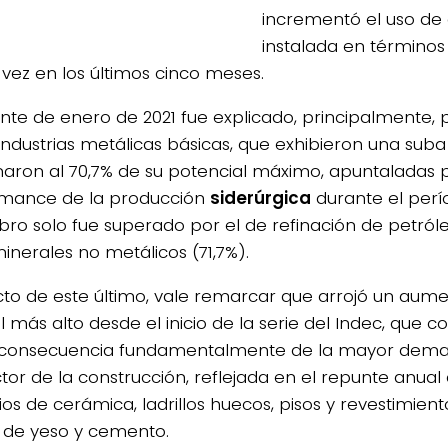
incrementó el uso de
instalada en términos
 vez en los últimos cinco meses.
unte de enero de 2021 fue explicado, principalmente, p
 industrias metálicas básicas, que exhibieron una suba
naron al 70,7% de su potencial máximo, apuntaladas 
mance de la producción
siderúrgica
durante el perí
ubro solo fue superado por el de refinación de petról
minerales no metálicos (71,7%).
to de este último, vale remarcar que arrojó un aum
el más alto desde el inicio de la serie del Indec, que 
consecuencia fundamentalmente de la mayor dema
tor de la construcción, reflejada en el repunte anual 
ios de cerámica, ladrillos huecos, pisos y revestimien
 de yeso y cemento.