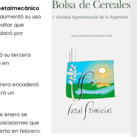
etalmecánico
e aumentó su uso
saltar que
ubicó por
 su tercera
a en
turera encadenó
tró un
de enero se
 vacaciones que
erta en febrero.