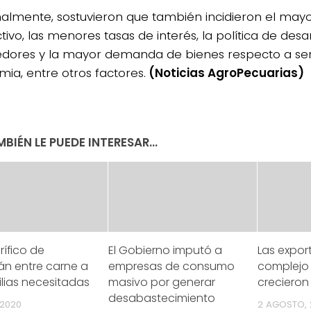
nalmente, sostuvieron que también incidieron el mayo
ivo, las menores tasas de interés, la política de desa
dores y la mayor demanda de bienes respecto a serv
ia, entre otros factores.
(Noticias AgroPecuarias)
BIÉN LE PUEDE INTERESAR...
rífico de
El Gobierno imputó a
Las expor
n entre carne a
empresas de consumo
complejo 
ilias necesitadas
masivo por generar
crecieron
desabastecimiento
 2020
2 AGOSTO, 