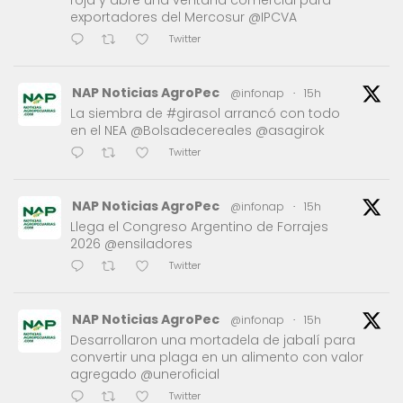
exportadores del Mercosur @IPCVA
Twitter
NAP Noticias AgroPec
@infonap
·
15h
La siembra de #girasol arrancó con todo
en el NEA @Bolsadecereales @asagirok
Twitter
NAP Noticias AgroPec
@infonap
·
15h
Llega el Congreso Argentino de Forrajes
2026 @ensiladores
Twitter
NAP Noticias AgroPec
@infonap
·
15h
Desarrollaron una mortadela de jabalí para
convertir una plaga en un alimento con valor
agregado @uneroficial
Twitter