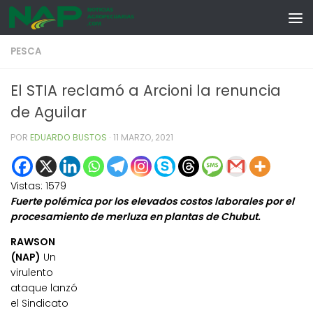
Skip to content
PESCA
El STIA reclamó a Arcioni la renuncia
de Aguilar
POR
EDUARDO BUSTOS
·
11 MARZO, 2021
Vistas:
1579
Fuerte polémica por los elevados costos laborales por el
procesamiento de merluza en plantas de Chubut.
RAWSON
(NAP)
Un
virulento
ataque lanzó
el Sindicato