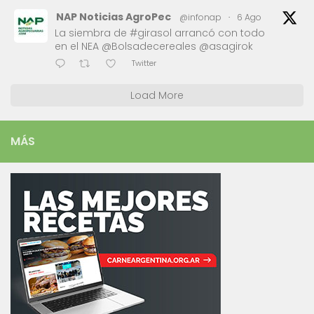
NAP Noticias AgroPec
@infonap
·
6 Ago
La siembra de #girasol arrancó con todo
en el NEA @Bolsadecereales @asagirok
Twitter
Load More
MÁS