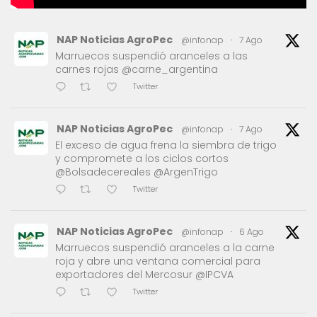
NAP Noticias AgroPec
@infonap
·
7 Ago
Marruecos suspendió aranceles a las
carnes rojas @carne_argentina
Twitter
NAP Noticias AgroPec
@infonap
·
7 Ago
El exceso de agua frena la siembra de trigo
y compromete a los ciclos cortos
@Bolsadecereales @ArgenTrigo
Twitter
NAP Noticias AgroPec
@infonap
·
6 Ago
Marruecos suspendió aranceles a la carne
roja y abre una ventana comercial para
exportadores del Mercosur @IPCVA
Twitter