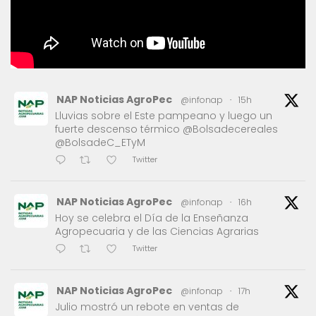
NAP Noticias AgroPec
@infonap
·
15h
Lluvias sobre el Este pampeano y luego un
fuerte descenso térmico @Bolsadecereales
@BolsadeC_ETyM
Twitter
NAP Noticias AgroPec
@infonap
·
16h
Hoy se celebra el Día de la Enseñanza
Agropecuaria y de las Ciencias Agrarias
Twitter
NAP Noticias AgroPec
@infonap
·
17h
Julio mostró un rebote en ventas de