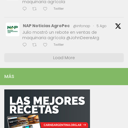
maquinaria agrícola
Twitter
NAP Noticias AgroPec
@infonap
·
5 Ago
Julio mostró un rebote en ventas de
maquinaria agrícola @JohnDeereArg
Twitter
Load More
MÁS