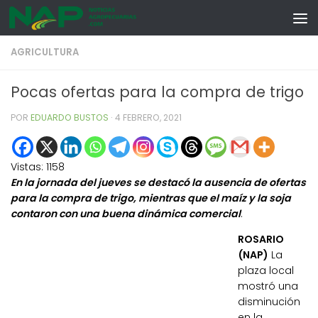
Skip to content
AGRICULTURA
Pocas ofertas para la compra de trigo
POR
EDUARDO BUSTOS
·
4 FEBRERO, 2021
Vistas:
1158
En la jornada del jueves se destacó la ausencia de ofertas
para la compra de trigo, mientras que el maíz y la soja
contaron con una buena dinámica comercial
.
ROSARIO
(NAP)
La
plaza local
mostró una
disminución
en la