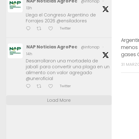
NAP Noticias AgroPec
@infonap
·
13h
Llega el Congreso Argentino de
Forrajes 2026 @ensiladores
Twitter
Argent
NAP Noticias AgroPec
menos d
@infonap
·
gases 
14h
Desarrollaron una mortadela de
31 MARZ
jabalí para convertir una plaga en un
alimento con valor agregado
@uneroficial
Twitter
Load More