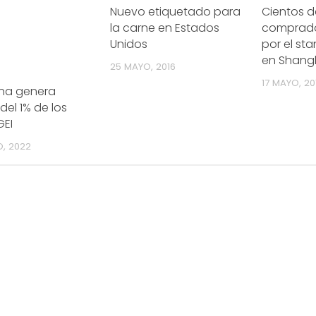
Nuevo etiquetado para
Cientos d
la carne en Estados
comprado
Unidos
por el st
en Shang
25 MAYO, 2016
17 MAYO, 20
ina genera
el 1% de los
GEI
O, 2022