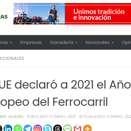
ivas
Empresas
Ganadería
Nacionales
Opi
ACIONALES
UE declaró a 2021 el Año
opeo del Ferrocarril
RIEL QUAIZEL
· PUBLICADO
11 ENERO, 2021
· ACTUALIZADO
11 ENERO, 202