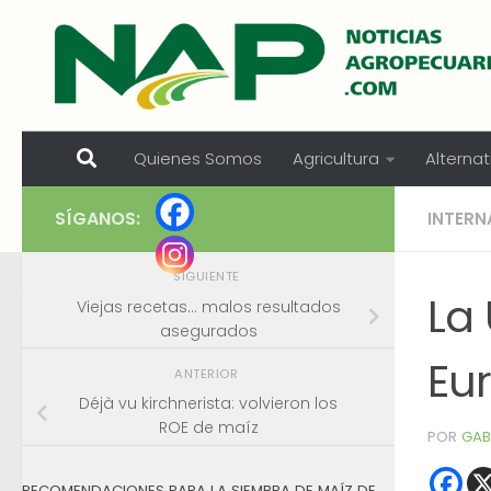
Skip to content
Quienes Somos
Agricultura
Alternat
SÍGANOS:
INTERN
SIGUIENTE
La 
Viejas recetas… malos resultados
asegurados
Eur
ANTERIOR
Déjà vu kirchnerista: volvieron los
ROE de maíz
POR
GAB
RECOMENDACIONES PARA LA SIEMBRA DE MAÍZ DE