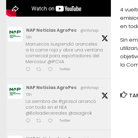
4 vuel
emisio
en tod
NAP Noticias AgroPec
@infonap
·
13h
Sin em
Marruecos suspendió aranceles
utiliza
a la carne roja y abre una ventana
objeti
comercial para exportadores del
Mercosur @IPCVA
la Com
Twitter
NAP Noticias AgroPec
@infonap
·
TAM
13h
La siembra de #girasol arrancó
con todo en el NEA
@Bolsadecereales @asagirok
Twitter