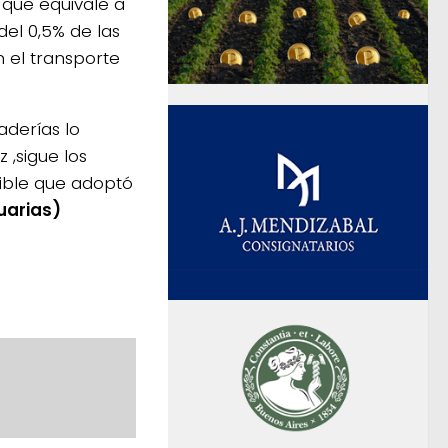
 que equivale a
del 0,5% de las
 el transporte
aderías lo
 ,sigue los
nible que adoptó
uarias)