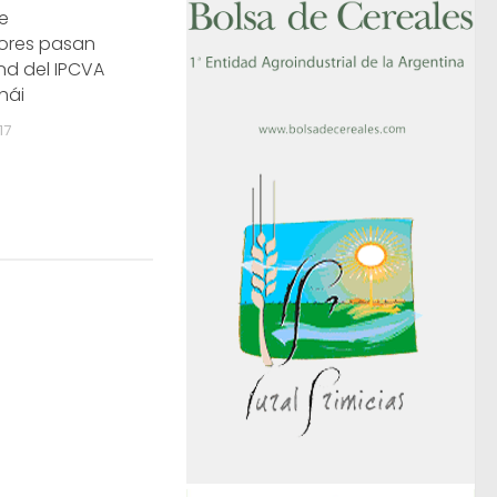
e
res pasan
and del IPCVA
hái
17