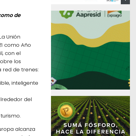
 como de
La Unión
21 como Año
l, con el
sobre los
la red de trenes:
ble, inteligente
lrededor del
 turismo.
Europa alcanza