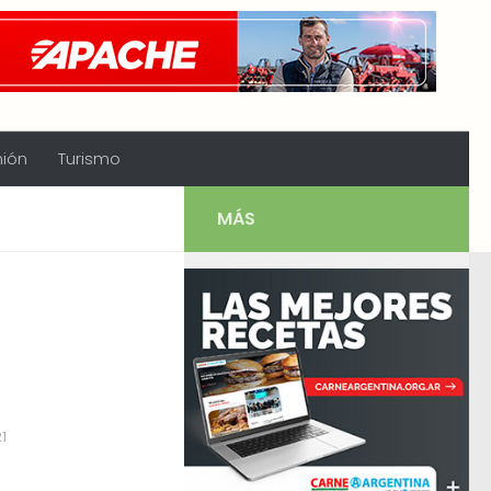
nión
Turismo
MÁS
1