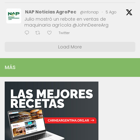
NAP Noticias AgroPec
@infonap
·
5 Ago
Julio mostró un rebote en ventas de
maquinaria agrícola @JohnDeereArg
Twitter
Load More
MÁS