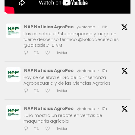
NAP Noticias AgroPec
@infonap
·
16h
Lluvias sobre el Este pampeano y luego un
fuerte descenso térmico @Bolsadecereales
@BolsadeC_ETyM
Twitter
NAP Noticias AgroPec
@infonap
·
17h
Hoy se celebra el Día de la Enseñanza
Agropecuaria y de las Ciencias Agrarias
Twitter
NAP Noticias AgroPec
@infonap
·
17h
Julio mostró un rebote en ventas de
maquinaria agrícola
Twitter