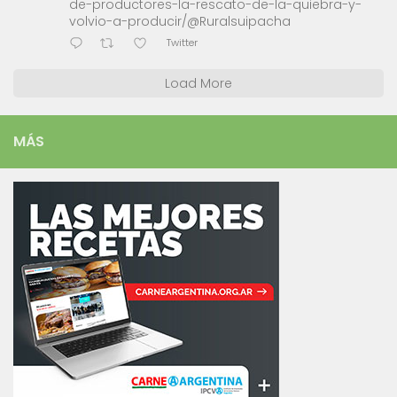
de-productores-la-rescato-de-la-quiebra-y-
volvio-a-producir/@Ruralsuipacha
Twitter
Load More
MÁS