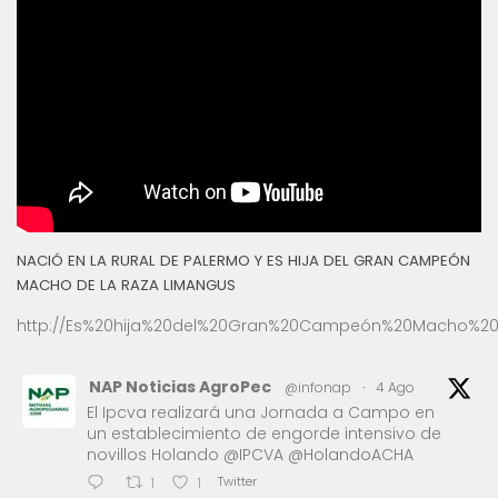
NACIÓ EN LA RURAL DE PALERMO Y ES HIJA DEL GRAN CAMPEÓN
MACHO DE LA RAZA LIMANGUS
http://Es%20hija%20del%20Gran%20Campeón%20Macho%20
NAP Noticias AgroPec
@infonap
·
4 Ago
El Ipcva realizará una Jornada a Campo en
un establecimiento de engorde intensivo de
novillos Holando @IPCVA @HolandoACHA
Twitter
1
1