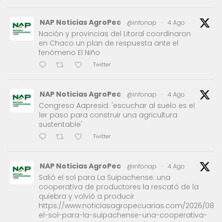
NAP Noticias AgroPec
@infonap
·
4 Ago
Nación y provincias del Litoral coordinaron
en Chaco un plan de respuesta ante el
fenómeno El Niño
Twitter
NAP Noticias AgroPec
@infonap
·
4 Ago
Congreso Aapresid: 'escuchar al suelo es el
1er paso para construir una agricultura
sustentable'
Twitter
NAP Noticias AgroPec
@infonap
·
4 Ago
Salió el sol para La Suipachense: una
cooperativa de productores la rescató de la
quiebra y volvió a producir
https://www.noticiasagropecuarias.com/2026/08/0
el-sol-para-la-suipachense-una-cooperativa-