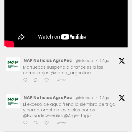
NAP Noticias AgroPec
@infonap
·
7 Ago
Marruecos suspendió aranceles a las
carnes rojas @carne_argentina
Twitter
NAP Noticias AgroPec
@infonap
·
7 Ago
El exceso de agua frena la siembra de trigo
y compromete a los ciclos cortos
@Bolsadecereales @ArgenTrigo
Twitter