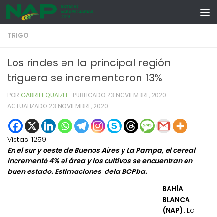
Skip to content
TRIGO
Los rindes en la principal región
triguera se incrementaron 13%
POR
GABRIEL QUAIZEL
· PUBLICADO
23 NOVIEMBRE, 2020
·
ACTUALIZADO
23 NOVIEMBRE, 2020
Vistas:
1259
En el sur y oeste de Buenos Aires y La Pampa, el cereal
incrementó 4% el área y los cultivos se encuentran en
buen estado. Estimaciones dela BCPba.
BAHÍA
BLANCA
(NAP).
La