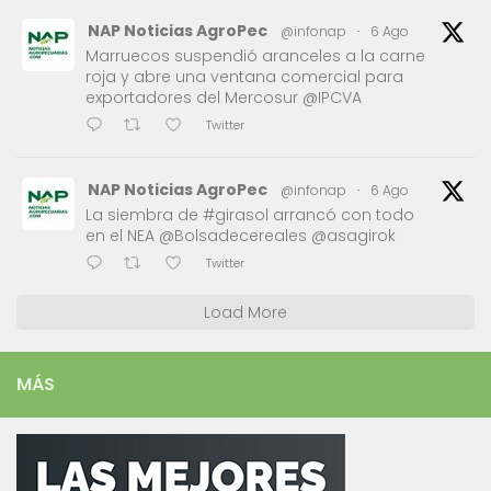
NAP Noticias AgroPec
@infonap
·
6 Ago
Marruecos suspendió aranceles a la carne
roja y abre una ventana comercial para
exportadores del Mercosur @IPCVA
Twitter
NAP Noticias AgroPec
@infonap
·
6 Ago
La siembra de #girasol arrancó con todo
en el NEA @Bolsadecereales @asagirok
Twitter
Load More
MÁS