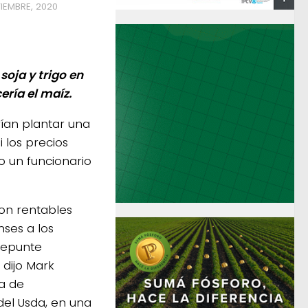
IEMBRE, 2020
oja y trigo en
ería el maíz.
ían plantar una
i los precios
o un funcionario
son rentables
nses a los
 repunte
dijo Mark
ta de
del Usda, en una