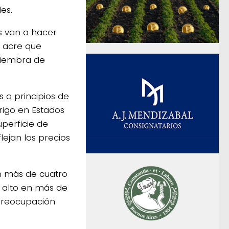
es.
es van a hacer
a acre que
 siembra de
s a principios de
rigo en Estados
uperficie de
lejan los precios
n más de cuatro
s alto en más de
 preocupación