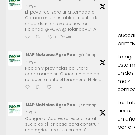
4 Ago
El Ipcva realizará una Jornada a
Campo en un establecimiento de
engorde intensivo de novillos
Holando @IPCVA @HolandoACHA
puedan
Twitter
1
1
primav
NAP Noticias AgroPec
@infonap
·
La age
4 Ago
este m
Nación y provincias del Litoral
Unidos
coordinaron en Chaco un plan de
respuesta ante el fenómeno El Niño
maíz. L
Twitter
compar
Los fu
NAP Noticias AgroPec
@infonap
·
años, 
4 Ago
un año
Congreso Aapresid: 'escuchar al
suelo es el 1er paso para construir
por el
una agricultura sustentable'