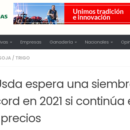
ivas
Empresas
Ganadería
Nacionales
Opi
SOJA
/
TRIGO
 Usda espera una siemb
ord en 2021 si continúa e
 precios