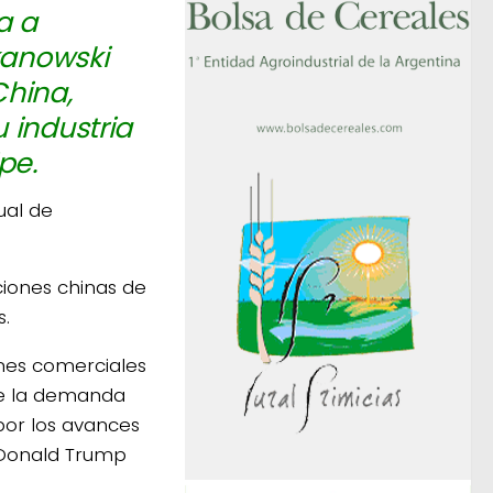
a a
kanowski
China,
 industria
pe.
ual de
iones chinas de
s.
nes comerciales
ue la demanda
por los avances
 Donald Trump