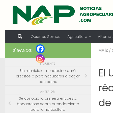
Skip to content
Quienes Somos
Agricultura
Alternat
SÍGANOS:
MAÍZ
/
SIGUIENTE
El
Un municipio mendocino dará
créditos a porcinocultores a pagar
con carne
réc
ANTERIOR
de
Se conoció la primera encuesta
bonaerense sobre arrendamiento
para la horticultura