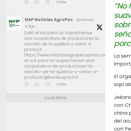
Twitter
“No 
suav
NAP Noticias AgroPec
@infonap
·
sobr
4 Ago
seña
Salió el sol para La Suipachense:
una cooperativa de productores la
porc
rescató de la quiebra y volvió a
producir
https://www.noticiasagropecuarias.com/2026/08/0
La sem
el-sol-para-la-suipachense-una-
import
cooperativa-de-productores-la-
rescato-de-la-quiebra-y-volvio-a-
El org
producir/@Ruralsuipacha
soja a
Twitter
Jekano
Load More
con Ch
china 
del ac
con Pe