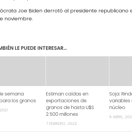
ócrata Joe Biden derrotó al presidente republicano e
de noviembre.
BIÉN LE PUEDE INTERESAR...
 de semana
Estiman caídas en
Soja: Rin
 para los granos
exportaciones de
variables
granos de hasta U$S
núcleo
2021
2.500 millones
6 ABRIL, 20
7 FEBRERO, 2022