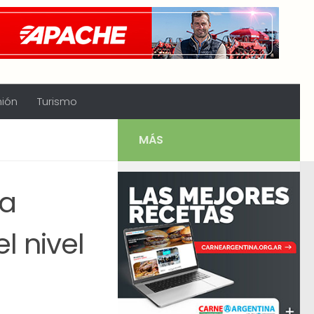
nión
Turismo
MÁS
ra
l nivel