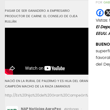
POR
GAB
PASAR DE SER GANADERO A EMPRESARIO
PRODUCTOR DE CARNE: EL CONSEJO DE OJEA
Vistas:
RULLÁN
El Dep
EEUU. 
BUENOS
superfi
favora
del De
NACIÓ EN LA RURAL DE PALERMO Y ES HIJA DEL GRAN
CAMPEÓN MACHO DE LA RAZA LIMANGUS
http://Es%20hija%20del%20Gran%20Campeón%20Macho%2
NAP Noticias AgroPec
@infonap
·