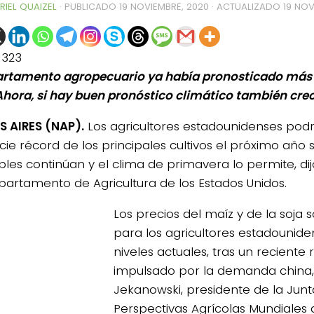
RIEL QUAIZEL
· PUBLICADO
19 NOVIEMBRE, 2020
· ACTUALIZADO
19 NOV
1323
artamento agropecuario ya había pronosticado más s
Ahora, si hay buen pronóstico climático también crec
 AIRES (NAP).
Los agricultores estadounidenses podr
cie récord de los principales cultivos el próximo año s
bles continúan y el clima de primavera lo permite, dij
partamento de Agricultura de los Estados Unidos.
Los precios del maíz y de la soja 
para los agricultores estadounide
niveles actuales, tras un reciente
impulsado por la demanda china, 
0de%20la%20Raza%20Limangus,
Jekanowski, presidente de la Jun
Perspectivas Agrícolas Mundiales 