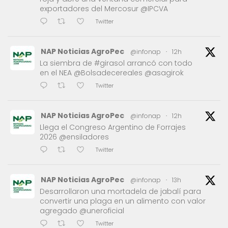
exportadores del Mercosur @IPCVA
Twitter
NAP Noticias AgroPec
@infonap
·
12h
La siembra de #girasol arrancó con todo
en el NEA @Bolsadecereales @asagirok
Twitter
NAP Noticias AgroPec
@infonap
·
12h
Llega el Congreso Argentino de Forrajes
2026 @ensiladores
Twitter
NAP Noticias AgroPec
@infonap
·
13h
Desarrollaron una mortadela de jabalí para
convertir una plaga en un alimento con valor
agregado @uneroficial
Twitter