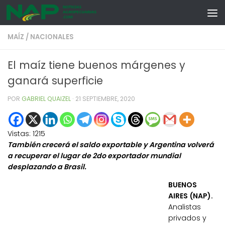
Skip to content
MAÍZ
/
NACIONALES
El maíz tiene buenos márgenes y
ganará superficie
POR
GABRIEL QUAIZEL
·
21 SEPTIEMBRE, 2020
Vistas:
1215
También crecerá el saldo exportable y Argentina volverá
a recuperar el lugar de 2do exportador mundial
desplazando a Brasil.
BUENOS
AIRES (NAP).
Analistas
privados y