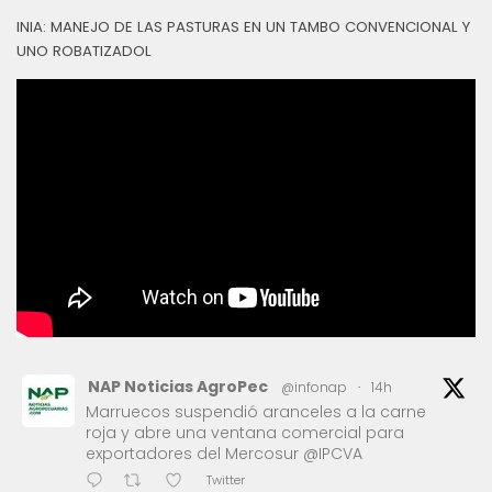
INIA: MANEJO DE LAS PASTURAS EN UN TAMBO CONVENCIONAL Y
UNO ROBATIZADOL
NAP Noticias AgroPec
@infonap
·
14h
Marruecos suspendió aranceles a la carne
roja y abre una ventana comercial para
exportadores del Mercosur @IPCVA
Twitter