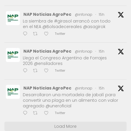
NAP Noticias AgroPec
@infonap
·
15h
La siembra de #girasol arrancó con todo
en el NEA @Bolsadecereales @asagirok
Twitter
NAP Noticias AgroPec
@infonap
·
15h
Llega el Congreso Argentino de Forrajes
2026 @ensiladores
Twitter
NAP Noticias AgroPec
@infonap
·
15h
Desarrollaron una mortadela de jabalí para
convertir una plaga en un alimento con valor
agregado @uneroficial
Twitter
Load More