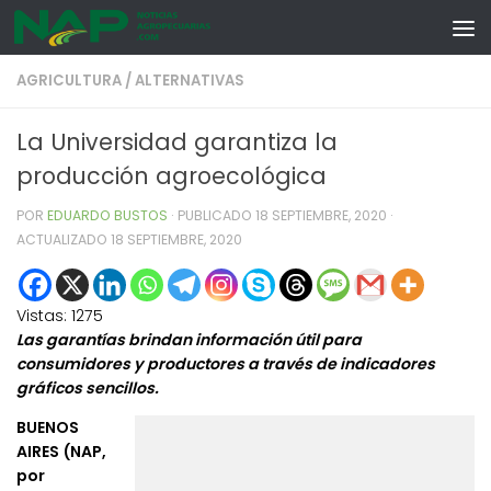
Skip to content
AGRICULTURA
/
ALTERNATIVAS
La Universidad garantiza la
producción agroecológica
POR
EDUARDO BUSTOS
· PUBLICADO
18 SEPTIEMBRE, 2020
·
ACTUALIZADO
18 SEPTIEMBRE, 2020
Vistas:
1275
Las garantías brindan información útil para
consumidores y productores a través de indicadores
gráficos sencillos.
BUENOS
AIRES (NAP,
por