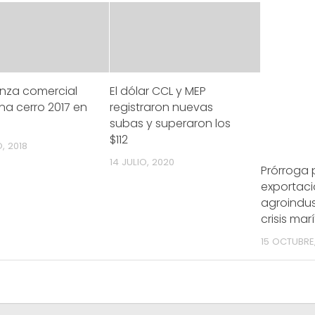
anza comercial
El dólar CCL y MEP
na cerro 2017 en
registraron nuevas
subas y superaron los
$112
, 2018
14 JULIO, 2020
Prórroga 
exportac
agroindus
crisis mar
15 OCTUBRE