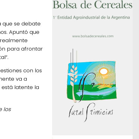
za que se debate
nos. Apuntó que
 “realmente
ión para afrontar
al”.
gestiones con los
emente va a
 está latente la
 los