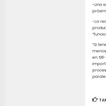
-Una s
próxi
-La re
produc
“funci
“Si te
menos 
en 58-
importa
proces
paralel
TAM