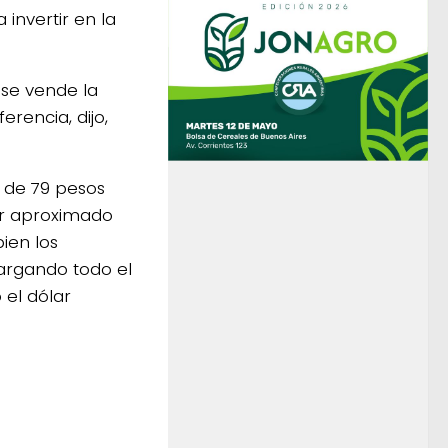
invertir en la
 se vende la
rencia, dijo,
l de 79 pesos
ar aproximado
ien los
 cargando todo el
el dólar