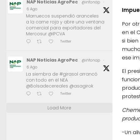
NAP Noticias AgroPec
@infonap
·
Impues
6 Ago
Marruecos suspendió aranceles
a la carne roja y abre una ventana
Por ot
comercial para exportadores del
en el 
Mercosur @IPCVA
si bie
Twitter
muchos
ese im
NAP Noticias AgroPec
@infonap
·
6 Ago
El pre
La siembra de #girasol arrancó
funcio
con todo en el NEA
@Bolsadecereales @asagirok
produc
Twitter
protest
Load More
Chemes
produc
-Un ali