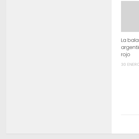
La bal
argenti
rojo
30 ENERO