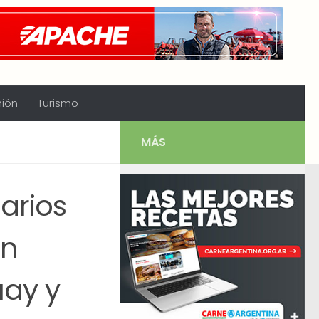
nión
Turismo
MÁS
arios
en
uay y