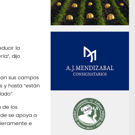
ducir la
a”, dijo
ndan sus campos
s y hasta “están
lado”.
 de los
nde se apoya a
ncieramente e