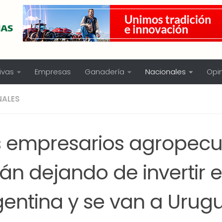
ivas
Empresas
Ganadería
Nacionales
Opi
NALES
s empresarios agropecu
án dejando de invertir 
gentina y se van a Urug