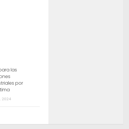
para las
iones
triales por
ítima
, 2024