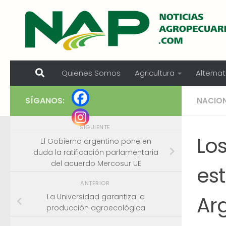
Skip to content
Quienes Somos
Agricultura
Alternat
SÍGANOS:
NACIO
SIGUIENTE
Lo
El Gobierno argentino pone en
duda la ratificación parlamentaria
del acuerdo Mercosur UE
est
ANTERIOR
Ar
La Universidad garantiza la
producción agroecológica