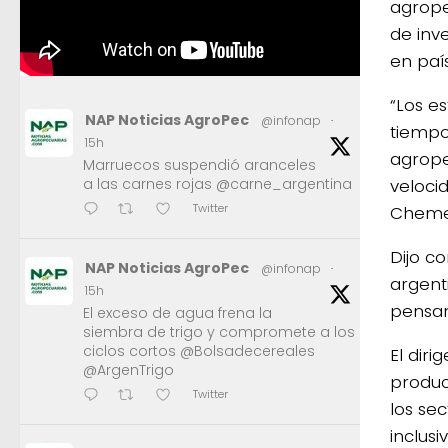
agrope
de inve
en paí
“Los e
NAP Noticias AgroPec
@infonap
·
tiempo
15h
agrope
Marruecos suspendió aranceles
veloci
a las carnes rojas @carne_argentina
Twitter
Chemes
Dijo c
NAP Noticias AgroPec
@infonap
·
argent
15h
pensan
El exceso de agua frena la
siembra de trigo y compromete a los
ciclos cortos @Bolsadecereales
El dir
@ArgenTrigo
produc
Twitter
los sec
inclus