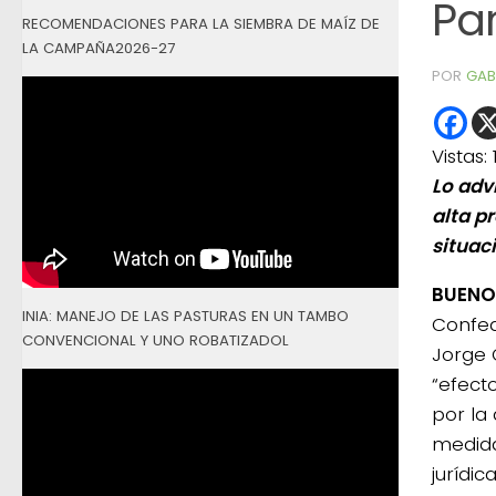
Pa
RECOMENDACIONES PARA LA SIEMBRA DE MAÍZ DE
LA CAMPAÑA2026-27
POR
GAB
Vistas:
Lo adv
alta pr
situac
BUENOS
INIA: MANEJO DE LAS PASTURAS EN UN TAMBO
Confed
CONVENCIONAL Y UNO ROBATIZADOL
Jorge 
“efect
por la 
medida
jurídi