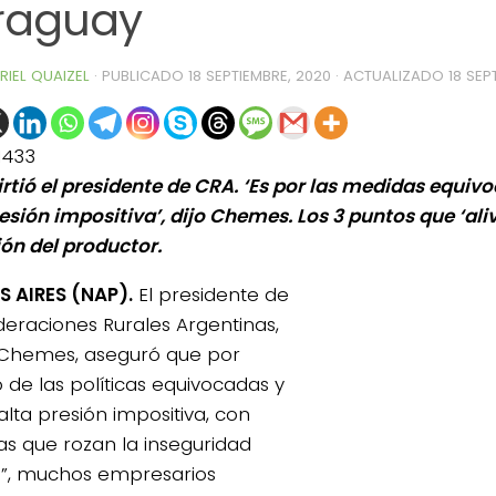
raguay
RIEL QUAIZEL
· PUBLICADO
18 SEPTIEMBRE, 2020
· ACTUALIZADO
18 SEP
1433
irtió el presidente de CRA. ‘Es por las medidas equivo
esión impositiva’, dijo Chemes. Los 3 puntos que ‘aliv
ión del productor.
 AIRES (NAP).
El presidente de
eraciones Rurales Argentinas,
Chemes, aseguró que por
o de las políticas equivocadas y
alta presión impositiva, con
s que rozan la inseguridad
ca”, muchos empresarios