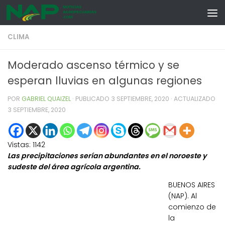
Skip to content
CLIMA
Moderado ascenso térmico y se
esperan lluvias en algunas regiones
POR
GABRIEL QUAIZEL
· PUBLICADO
3 SEPTIEMBRE, 2020
· ACTUALIZADO
3 SEPTIEMBRE, 2020
Vistas:
1142
Las precipitaciones serían abundantes en el noroeste y
sudeste del área agrícola argentina.
BUENOS AIRES
(NAP). Al
comienzo de
la