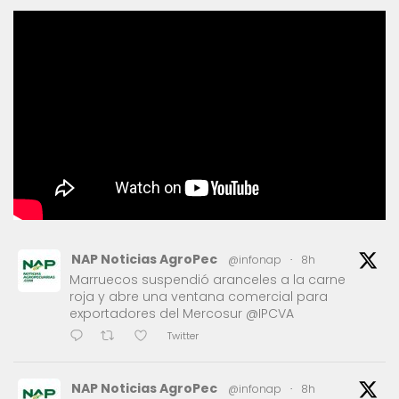
NAP Noticias AgroPec
@infonap
·
8h
Marruecos suspendió aranceles a la carne
roja y abre una ventana comercial para
exportadores del Mercosur @IPCVA
Twitter
NAP Noticias AgroPec
@infonap
·
8h