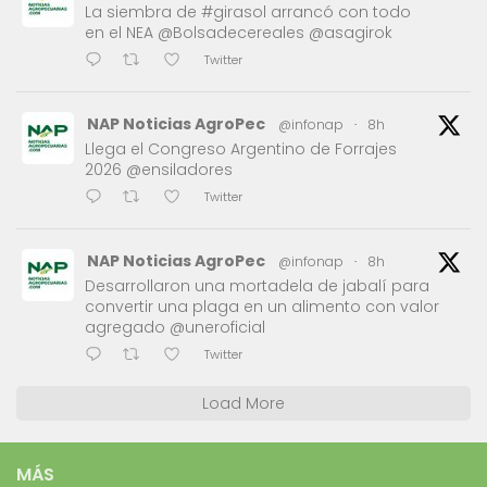
La siembra de #girasol arrancó con todo
en el NEA @Bolsadecereales @asagirok
Twitter
NAP Noticias AgroPec
@infonap
·
8h
Llega el Congreso Argentino de Forrajes
2026 @ensiladores
Twitter
NAP Noticias AgroPec
@infonap
·
8h
Desarrollaron una mortadela de jabalí para
convertir una plaga en un alimento con valor
agregado @uneroficial
Twitter
Load More
MÁS